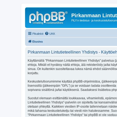
Pirkanmaan Lintut
PiLY:n tiedotus- ja keskustelufoorum
Pikalinkit
UKK
Etusivu
Pirkanmaan Lintutieteellinen Yhdistys - Käyttöe
Käyttämällä "Pirkanmaan Lintutieteellinen Yhdistys" palvelua (j
ehtoja. Mikäli et hyväksy näitä ehtoja, älä rekisteröidy ja/t
sinua. On kuitenkin suositeltavaa lukea nämä ehdot säännöllises
korjattu.
Keskustelufoorumimme käyttää phpBB-ohjelmistoa, (jälkeenpäin 
lisenssillä (jälkeenpäin "GPL") ja se voidaan ladata osoitteesta
sopivana sisältönä ja/tai käytöksenä. Saadaksesi lisätietoa php
Suostut olemaan esittämättä loukkaavaa, vihamielistä, epämora
Lintutieteellinen Yhdistys"-palvelin on sijoitettu tai kansainvälis
otetaan yhteyttä. Kaikkien viestien IP-osoite tallennetaan näid
mikä tahansa keskusteluketju tai viesti niin halutessamme. Suos
"Pirkanmaan Lintutieteellinen Yhdistys" tai phpBB ei ole vastuu