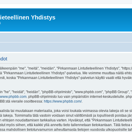
ieteellinen Yhdistys
i
hdot
älkeenpäin "me", "meitä", "meidän", "Pirkanmaan Lintutieteellinen Yhdistys", "https:
ai käytä "Pirkanmaan Lintutieteellinen Yhdistys"-palvelua. Me voimme muuttaa näit
ti, koska "Pirkanmaan Lintutieteellinen Yhdistys"-palvelun käyttö vaatii että hyväk
"he", "heidät", "heidän", "phpBB-ohjelmisto", "www.phpbb.com", "phpBB Group", "ph
www.phpbb.com
. phpBB-ohjelmisto luo vain ympäristön internet-keskustelulle. php
BB:stä vieraile osoitteessa:
https://www.phpbb.com/
.
alista tai muutakaan materiaalia, joka voisi loukata voimassa olevia lakeja oli s
iä lakeja. Toimimalla tätä vastoin voidaan sinut välittömästi ja lopullisesti poistaa j
en ehtojen noudattamisen tarkkailua varten. Hyväksyt, että "Pirkanmaan Lintutieteell
tut myös siihen, että kaikki yllä annettu tieto tallennetaan tietokantaan. Tätä tiet
ssa mahdollisen tietoturvamurron aiheuttamasta tietojen vuodosta ulkopuolisille tah