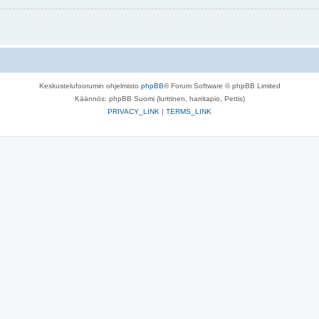
Keskustelufoorumin ohjelmisto
phpBB
® Forum Software © phpBB Limited
Käännös: phpBB Suomi (lurttinen, harritapio, Pettis)
PRIVACY_LINK
|
TERMS_LINK