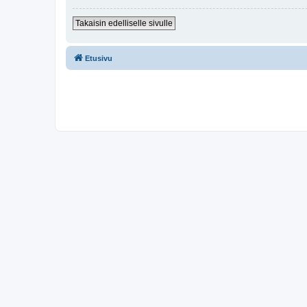
Takaisin edelliselle sivulle
Etusivu