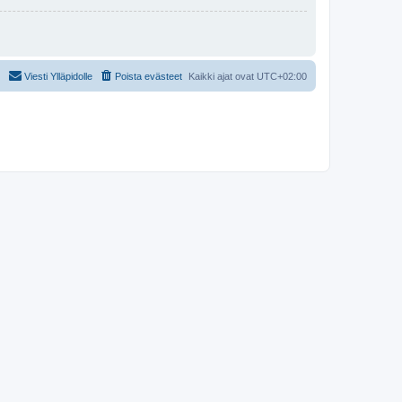
Viesti Ylläpidolle
Poista evästeet
Kaikki ajat ovat
UTC+02:00