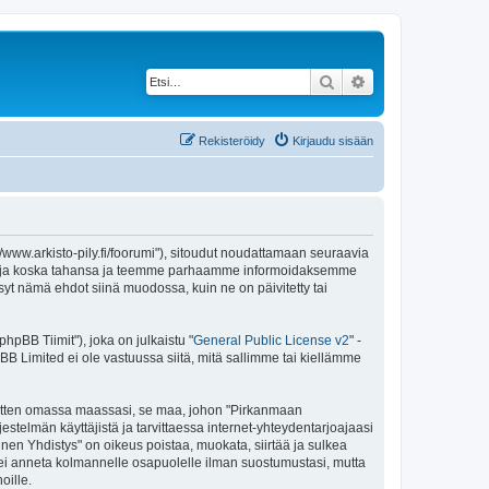
Etsi
Tarkennettu haku
Rekisteröidy
Kirjaudu sisään
//www.arkisto-pily.fi/foorumi"), sitoudut noudattamaan seuraavia
ä ehtoja koska tahansa ja teemme parhaamme informoidaksemme
syt nämä ehdot siinä muodossa, kuin ne on päivitetty tai
pBB Tiimit"), joka on julkaistu "
General Public License v2
" -
BB Limited ei ole vastuussa siitä, mitä sallimme tai kiellämme
e sitten omassa maassasi, se maa, johon "Pirkanmaan
ärjestelmän käyttäjistä ja tarvittaessa internet-yhteydentarjoajaasi
inen Yhdistys" on oikeus poistaa, muokata, siirtää ja sulkea
oa ei anneta kolmannelle osapuolelle ilman suostumustasi, mutta
oille.