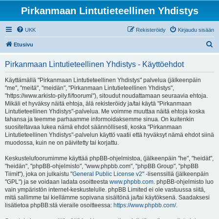
Pirkanmaan Lintutieteellinen Yhdistys
UKK
Rekisteröidy
Kirjaudu sisään
E
Etusivu
t
Pirkanmaan Lintutieteellinen Yhdistys - Käyttöehdot
s
i
Käyttämällä "Pirkanmaan Lintutieteellinen Yhdistys" palvelua (jälkeenpäin
"me", "meitä", "meidän", "Pirkanmaan Lintutieteellinen Yhdistys",
"https://www.arkisto-pily.fi/foorumi"), sitoudut noudattamaan seuraavia ehtoja.
Mikäli et hyväksy näitä ehtoja, älä rekisteröidy ja/tai käytä "Pirkanmaan
Lintutieteellinen Yhdistys"-palvelua. Me voimme muuttaa näitä ehtoja koska
tahansa ja teemme parhaamme informoidaksemme sinua. On kuitenkin
suositeltavaa lukea nämä ehdot säännöllisesti, koska "Pirkanmaan
Lintutieteellinen Yhdistys"-palvelun käyttö vaatii että hyväksyt nämä ehdot siinä
muodossa, kuin ne on päivitetty tai korjattu.
Keskustelufoorumimme käyttää phpBB-ohjelmistoa, (jälkeenpäin "he", "heidät",
"heidän", "phpBB-ohjelmisto", "www.phpbb.com", "phpBB Group", "phpBB
Tiimit"), joka on julkaistu "
General Public License v2
" -lisenssillä (jälkeenpäin
"GPL") ja se voidaan ladata osoitteesta
www.phpbb.com
. phpBB-ohjelmisto luo
vain ympäristön internet-keskustelulle. phpBB Limited ei ole vastuussa siitä,
mitä sallimme tai kiellämme sopivana sisältönä ja/tai käytöksenä. Saadaksesi
lisätietoa phpBB:stä vieraile osoitteessa:
https://www.phpbb.com/
.