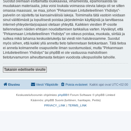
Suostut olemaan esittämättä loukkaavaa, vihamielistä, epämoraalista tai
muutakaan materiaalia, joka voisi loukata voimassa olevia lakeja oli se sitten
omassa maassasi, se maa, johon "Pirkanmaan Lintutieteellinen Yhdistys"-
palvelin on sijoitettu tai kansainvälisiä lakeja. Toimimalla tätä vastoin voidaan
sinut välittömästi ja lopullisesti poistaa järjestelmän käyttäjistä ja tarvittaessa
internet-yhteydentarjoajaasi otetaan yhteyttä. Kaikkien viestien IP-osoite
tallennetaan näiden ehtojen noudattamisen tarkkailua varten. Hyväksyt, että
"Pirkanmaan Lintutieteellinen Yhdistys" on oikeus poistaa, muokata, siirtää ja
sulkea mikä tahansa keskusteluketju tai viesti niin halutessamme. Suostut
myös siihen, että kaikki yllä annettu tieto tallennetaan tietokantaan. Tätä tietoa
ei anneta kolmannelle osapuolelle ilman suostumustasi, mutta "Pirkanmaan
Lintutieteellinen Yhdistys" tai phpBB ei ole vastuussa mahdollisen
tietoturvamurron aiheuttamasta tietojen vuodosta ulkopuolisille tahoille.
Takaisin edelliselle sivulle
Etusivu
Viesti Ylläpidolle
Poista evästeet
Kaikki ajat ovat
UTC+02:00
Keskustelufoorumin ohjelmisto
phpBB
® Forum Software © phpBB Limited
Käännös: phpBB Suomi (lurttinen, harritapio, Pettis)
PRIVACY_LINK
|
TERMS_LINK