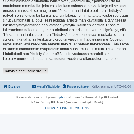
Suostut olemaan esittämättä loukkaavaa, vihamielistä, epämoraalista tai
muutakaan materiaalia, joka voisi loukata voimassa olevia lakeja oli se sitten
omassa maassasi, se maa, johon "Pirkanmaan Lintutieteellinen Yhdistys"-
palvelin on sijoitettu tai kansainvälisiä lakeja. Toimimalla tätä vastoin voidaan
sinut välittömästi ja lopullisesti poistaa järjestelmän käyttäjistä ja tarvittaessa
internet-yhteydentarjoajaasi otetaan yhteyttä. Kaikkien viestien IP-osoite
tallennetaan näiden ehtojen noudattamisen tarkkailua varten. Hyväksyt, että
"Pirkanmaan Lintutieteellinen Yhdistys" on oikeus poistaa, muokata, siirtää ja
sulkea mikä tahansa keskusteluketju tai viesti niin halutessamme. Suostut
myös siihen, että kaikki yllä annettu tieto tallennetaan tietokantaan. Tätä tietoa
ei anneta kolmannelle osapuolelle ilman suostumustasi, mutta "Pirkanmaan
Lintutieteellinen Yhdistys" tai phpBB ei ole vastuussa mahdollisen
tietoturvamurron aiheuttamasta tietojen vuodosta ulkopuolisille tahoille.
Takaisin edelliselle sivulle
Etusivu
Viesti Ylläpidolle
Poista evästeet
Kaikki ajat ovat
UTC+02:00
Keskustelufoorumin ohjelmisto
phpBB
® Forum Software © phpBB Limited
Käännös: phpBB Suomi (lurttinen, harritapio, Pettis)
PRIVACY_LINK
|
TERMS_LINK