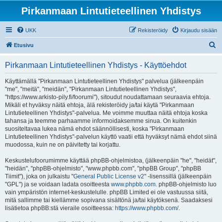
Pirkanmaan Lintutieteellinen Yhdistys
UKK
Rekisteröidy
Kirjaudu sisään
E
Etusivu
t
Pirkanmaan Lintutieteellinen Yhdistys - Käyttöehdot
s
i
Käyttämällä "Pirkanmaan Lintutieteellinen Yhdistys" palvelua (jälkeenpäin
"me", "meitä", "meidän", "Pirkanmaan Lintutieteellinen Yhdistys",
"https://www.arkisto-pily.fi/foorumi"), sitoudut noudattamaan seuraavia ehtoja.
Mikäli et hyväksy näitä ehtoja, älä rekisteröidy ja/tai käytä "Pirkanmaan
Lintutieteellinen Yhdistys"-palvelua. Me voimme muuttaa näitä ehtoja koska
tahansa ja teemme parhaamme informoidaksemme sinua. On kuitenkin
suositeltavaa lukea nämä ehdot säännöllisesti, koska "Pirkanmaan
Lintutieteellinen Yhdistys"-palvelun käyttö vaatii että hyväksyt nämä ehdot siinä
muodossa, kuin ne on päivitetty tai korjattu.
Keskustelufoorumimme käyttää phpBB-ohjelmistoa, (jälkeenpäin "he", "heidät",
"heidän", "phpBB-ohjelmisto", "www.phpbb.com", "phpBB Group", "phpBB
Tiimit"), joka on julkaistu "
General Public License v2
" -lisenssillä (jälkeenpäin
"GPL") ja se voidaan ladata osoitteesta
www.phpbb.com
. phpBB-ohjelmisto luo
vain ympäristön internet-keskustelulle. phpBB Limited ei ole vastuussa siitä,
mitä sallimme tai kiellämme sopivana sisältönä ja/tai käytöksenä. Saadaksesi
lisätietoa phpBB:stä vieraile osoitteessa:
https://www.phpbb.com/
.