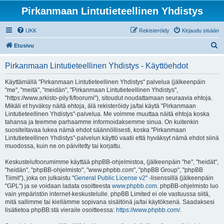
Pirkanmaan Lintutieteellinen Yhdistys
UKK
Rekisteröidy
Kirjaudu sisään
E
Etusivu
t
Pirkanmaan Lintutieteellinen Yhdistys - Käyttöehdot
s
i
Käyttämällä "Pirkanmaan Lintutieteellinen Yhdistys" palvelua (jälkeenpäin
"me", "meitä", "meidän", "Pirkanmaan Lintutieteellinen Yhdistys",
"https://www.arkisto-pily.fi/foorumi"), sitoudut noudattamaan seuraavia ehtoja.
Mikäli et hyväksy näitä ehtoja, älä rekisteröidy ja/tai käytä "Pirkanmaan
Lintutieteellinen Yhdistys"-palvelua. Me voimme muuttaa näitä ehtoja koska
tahansa ja teemme parhaamme informoidaksemme sinua. On kuitenkin
suositeltavaa lukea nämä ehdot säännöllisesti, koska "Pirkanmaan
Lintutieteellinen Yhdistys"-palvelun käyttö vaatii että hyväksyt nämä ehdot siinä
muodossa, kuin ne on päivitetty tai korjattu.
Keskustelufoorumimme käyttää phpBB-ohjelmistoa, (jälkeenpäin "he", "heidät",
"heidän", "phpBB-ohjelmisto", "www.phpbb.com", "phpBB Group", "phpBB
Tiimit"), joka on julkaistu "
General Public License v2
" -lisenssillä (jälkeenpäin
"GPL") ja se voidaan ladata osoitteesta
www.phpbb.com
. phpBB-ohjelmisto luo
vain ympäristön internet-keskustelulle. phpBB Limited ei ole vastuussa siitä,
mitä sallimme tai kiellämme sopivana sisältönä ja/tai käytöksenä. Saadaksesi
lisätietoa phpBB:stä vieraile osoitteessa:
https://www.phpbb.com/
.