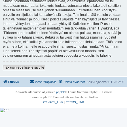
Suostut olemaan esittämättä loukkaavaa, vihamielistä, epämoraalista tai
muutakaan materiaalia, joka voisi loukata voimassa olevia lakeja oli se sitten
omassa maassasi, se maa, johon "Pirkanmaan Lintutieteellinen Yhdistys"-
palvelin on sijoitettu tai kansainvälisiä lakeja. Toimimalla tätä vastoin voidaan
sinut välittömästi ja lopullisesti poistaa järjestelmän käyttäjistä ja tarvittaessa
internet-yhteydentarjoajaasi otetaan yhteyttä. Kaikkien viestien IP-osoite
tallennetaan näiden ehtojen noudattamisen tarkkailua varten. Hyväksyt, että
"Pirkanmaan Lintutieteellinen Yhdistys" on oikeus poistaa, muokata, siirtää ja
sulkea mikä tahansa keskusteluketju tai viesti niin halutessamme. Suostut
myös siihen, että kaikki yllä annettu tieto tallennetaan tietokantaan. Tätä tietoa
ei anneta kolmannelle osapuolelle ilman suostumustasi, mutta "Pirkanmaan
Lintutieteellinen Yhdistys" tai phpBB ei ole vastuussa mahdollisen
tietoturvamurron aiheuttamasta tietojen vuodosta ulkopuolisille tahoille.
Takaisin edelliselle sivulle
Etusivu
Viesti Ylläpidolle
Poista evästeet
Kaikki ajat ovat
UTC+02:00
Keskustelufoorumin ohjelmisto
phpBB
® Forum Software © phpBB Limited
Käännös: phpBB Suomi (lurttinen, harritapio, Pettis)
PRIVACY_LINK
|
TERMS_LINK