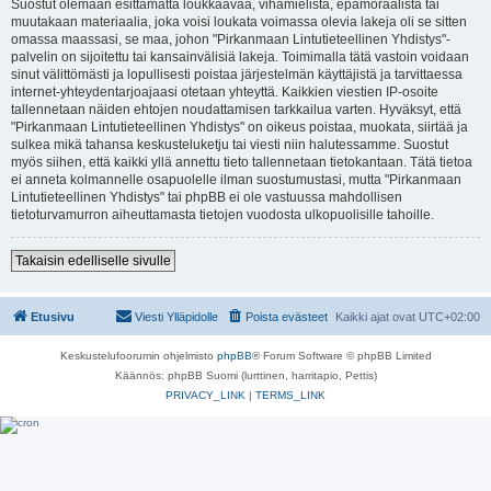
Suostut olemaan esittämättä loukkaavaa, vihamielistä, epämoraalista tai
muutakaan materiaalia, joka voisi loukata voimassa olevia lakeja oli se sitten
omassa maassasi, se maa, johon "Pirkanmaan Lintutieteellinen Yhdistys"-
palvelin on sijoitettu tai kansainvälisiä lakeja. Toimimalla tätä vastoin voidaan
sinut välittömästi ja lopullisesti poistaa järjestelmän käyttäjistä ja tarvittaessa
internet-yhteydentarjoajaasi otetaan yhteyttä. Kaikkien viestien IP-osoite
tallennetaan näiden ehtojen noudattamisen tarkkailua varten. Hyväksyt, että
"Pirkanmaan Lintutieteellinen Yhdistys" on oikeus poistaa, muokata, siirtää ja
sulkea mikä tahansa keskusteluketju tai viesti niin halutessamme. Suostut
myös siihen, että kaikki yllä annettu tieto tallennetaan tietokantaan. Tätä tietoa
ei anneta kolmannelle osapuolelle ilman suostumustasi, mutta "Pirkanmaan
Lintutieteellinen Yhdistys" tai phpBB ei ole vastuussa mahdollisen
tietoturvamurron aiheuttamasta tietojen vuodosta ulkopuolisille tahoille.
Takaisin edelliselle sivulle
Etusivu
Viesti Ylläpidolle
Poista evästeet
Kaikki ajat ovat
UTC+02:00
Keskustelufoorumin ohjelmisto
phpBB
® Forum Software © phpBB Limited
Käännös: phpBB Suomi (lurttinen, harritapio, Pettis)
PRIVACY_LINK
|
TERMS_LINK