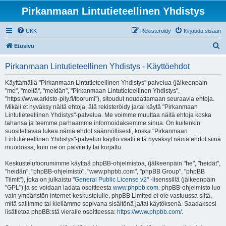
Pirkanmaan Lintutieteellinen Yhdistys
UKK
Rekisteröidy
Kirjaudu sisään
E
Etusivu
t
Pirkanmaan Lintutieteellinen Yhdistys - Käyttöehdot
s
i
Käyttämällä "Pirkanmaan Lintutieteellinen Yhdistys" palvelua (jälkeenpäin
"me", "meitä", "meidän", "Pirkanmaan Lintutieteellinen Yhdistys",
"https://www.arkisto-pily.fi/foorumi"), sitoudut noudattamaan seuraavia ehtoja.
Mikäli et hyväksy näitä ehtoja, älä rekisteröidy ja/tai käytä "Pirkanmaan
Lintutieteellinen Yhdistys"-palvelua. Me voimme muuttaa näitä ehtoja koska
tahansa ja teemme parhaamme informoidaksemme sinua. On kuitenkin
suositeltavaa lukea nämä ehdot säännöllisesti, koska "Pirkanmaan
Lintutieteellinen Yhdistys"-palvelun käyttö vaatii että hyväksyt nämä ehdot siinä
muodossa, kuin ne on päivitetty tai korjattu.
Keskustelufoorumimme käyttää phpBB-ohjelmistoa, (jälkeenpäin "he", "heidät",
"heidän", "phpBB-ohjelmisto", "www.phpbb.com", "phpBB Group", "phpBB
Tiimit"), joka on julkaistu "
General Public License v2
" -lisenssillä (jälkeenpäin
"GPL") ja se voidaan ladata osoitteesta
www.phpbb.com
. phpBB-ohjelmisto luo
vain ympäristön internet-keskustelulle. phpBB Limited ei ole vastuussa siitä,
mitä sallimme tai kiellämme sopivana sisältönä ja/tai käytöksenä. Saadaksesi
lisätietoa phpBB:stä vieraile osoitteessa:
https://www.phpbb.com/
.