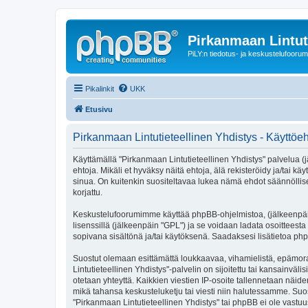
Pirkanmaan Lintut
PiLY:n tiedotus- ja keskustelufoorum
Pikalinkit
UKK
Etusivu
Pirkanmaan Lintutieteellinen Yhdistys - Käyttöe
Käyttämällä "Pirkanmaan Lintutieteellinen Yhdistys" palvelua (j
ehtoja. Mikäli et hyväksy näitä ehtoja, älä rekisteröidy ja/t
sinua. On kuitenkin suositeltavaa lukea nämä ehdot säännöllises
korjattu.
Keskustelufoorumimme käyttää phpBB-ohjelmistoa, (jälkeenpäin 
lisenssillä (jälkeenpäin "GPL") ja se voidaan ladata osoitteesta
sopivana sisältönä ja/tai käytöksenä. Saadaksesi lisätietoa php
Suostut olemaan esittämättä loukkaavaa, vihamielistä, epämora
Lintutieteellinen Yhdistys"-palvelin on sijoitettu tai kansainvälis
otetaan yhteyttä. Kaikkien viestien IP-osoite tallennetaan näid
mikä tahansa keskusteluketju tai viesti niin halutessamme. Suos
"Pirkanmaan Lintutieteellinen Yhdistys" tai phpBB ei ole vastuu