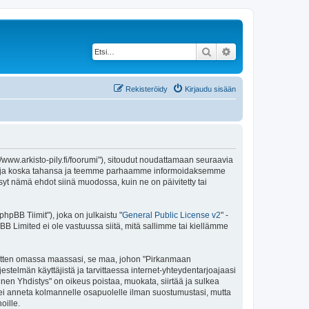
Etsi
Tarkennettu haku
Rekisteröidy
Kirjaudu sisään
//www.arkisto-pily.fi/foorumi"), sitoudut noudattamaan seuraavia
ä ehtoja koska tahansa ja teemme parhaamme informoidaksemme
syt nämä ehdot siinä muodossa, kuin ne on päivitetty tai
pBB Tiimit"), joka on julkaistu "
General Public License v2
" -
BB Limited ei ole vastuussa siitä, mitä sallimme tai kiellämme
e sitten omassa maassasi, se maa, johon "Pirkanmaan
ärjestelmän käyttäjistä ja tarvittaessa internet-yhteydentarjoajaasi
inen Yhdistys" on oikeus poistaa, muokata, siirtää ja sulkea
oa ei anneta kolmannelle osapuolelle ilman suostumustasi, mutta
oille.