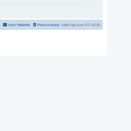
Viesti Ylläpidolle
Poista evästeet
Kaikki ajat ovat
UTC+02:00