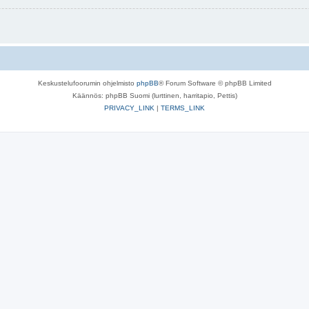
Keskustelufoorumin ohjelmisto
phpBB
® Forum Software © phpBB Limited
Käännös: phpBB Suomi (lurttinen, harritapio, Pettis)
PRIVACY_LINK
|
TERMS_LINK