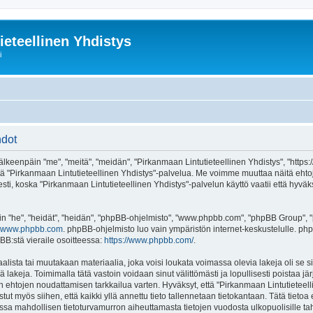
ieteellinen Yhdistys
i
hdot
älkeenpäin "me", "meitä", "meidän", "Pirkanmaan Lintutieteellinen Yhdistys", "https:
ai käytä "Pirkanmaan Lintutieteellinen Yhdistys"-palvelua. Me voimme muuttaa näit
ti, koska "Pirkanmaan Lintutieteellinen Yhdistys"-palvelun käyttö vaatii että hyväk
"he", "heidät", "heidän", "phpBB-ohjelmisto", "www.phpbb.com", "phpBB Group", "ph
www.phpbb.com
. phpBB-ohjelmisto luo vain ympäristön internet-keskustelulle. php
BB:stä vieraile osoitteessa:
https://www.phpbb.com/
.
alista tai muutakaan materiaalia, joka voisi loukata voimassa olevia lakeja oli s
iä lakeja. Toimimalla tätä vastoin voidaan sinut välittömästi ja lopullisesti poistaa j
en ehtojen noudattamisen tarkkailua varten. Hyväksyt, että "Pirkanmaan Lintutieteell
tut myös siihen, että kaikki yllä annettu tieto tallennetaan tietokantaan. Tätä tiet
ssa mahdollisen tietoturvamurron aiheuttamasta tietojen vuodosta ulkopuolisille tah