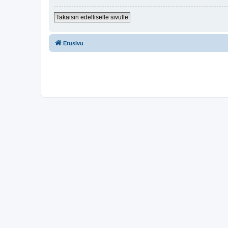
Takaisin edelliselle sivulle
Etusivu