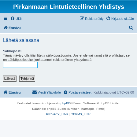
Pirkanmaan Lintutieteellinen Yhdistys
UKK
Rekisteröidy
Kirjaudu sisään
E
Etusivu
t
Lähetä salasana
s
i
Sähköposti:
Tämän täytyy olla tiliisi liitetty sähköpostiosoite. Jos et ole vaihtanut sitä profiilistasi, se
on sähköpostiosoite, jonka annoit rekisteröinnin yhteydessä.
Etusivu
Viesti Ylläpidolle
Poista evästeet
Kaikki ajat ovat
UTC+02:00
Keskustelufoorumin ohjelmisto
phpBB
® Forum Software © phpBB Limited
Käännös: phpBB Suomi (lurttinen, harritapio, Pettis)
PRIVACY_LINK
|
TERMS_LINK