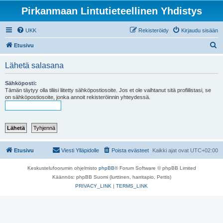
Pirkanmaan Lintutieteellinen Yhdistys
UKK
Rekisteröidy
Kirjaudu sisään
E
Etusivu
t
Lähetä salasana
s
i
Sähköposti:
Tämän täytyy olla tiliisi liitetty sähköpostiosoite. Jos et ole vaihtanut sitä profiilistasi, se
on sähköpostiosoite, jonka annoit rekisteröinnin yhteydessä.
Etusivu
Viesti Ylläpidolle
Poista evästeet
Kaikki ajat ovat
UTC+02:00
Keskustelufoorumin ohjelmisto
phpBB
® Forum Software © phpBB Limited
Käännös: phpBB Suomi (lurttinen, harritapio, Pettis)
PRIVACY_LINK
|
TERMS_LINK