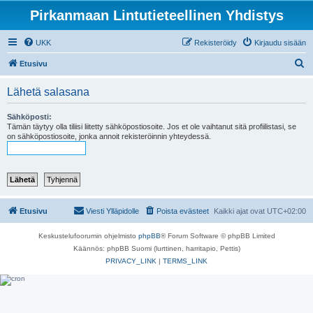
Pirkanmaan Lintutieteellinen Yhdistys
UKK
Rekisteröidy
Kirjaudu sisään
E
Etusivu
t
Lähetä salasana
s
i
Sähköposti:
Tämän täytyy olla tiliisi liitetty sähköpostiosoite. Jos et ole vaihtanut sitä profiilistasi, se
on sähköpostiosoite, jonka annoit rekisteröinnin yhteydessä.
Etusivu
Viesti Ylläpidolle
Poista evästeet
Kaikki ajat ovat
UTC+02:00
Keskustelufoorumin ohjelmisto
phpBB
® Forum Software © phpBB Limited
Käännös: phpBB Suomi (lurttinen, harritapio, Pettis)
PRIVACY_LINK
|
TERMS_LINK