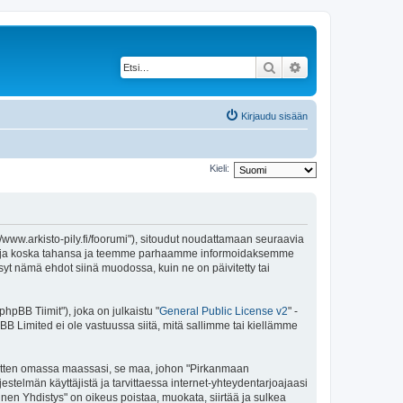
Etsi
Tarkennettu haku
Kirjaudu sisään
Kieli:
//www.arkisto-pily.fi/foorumi"), sitoudut noudattamaan seuraavia
ä ehtoja koska tahansa ja teemme parhaamme informoidaksemme
syt nämä ehdot siinä muodossa, kuin ne on päivitetty tai
pBB Tiimit"), joka on julkaistu "
General Public License v2
" -
BB Limited ei ole vastuussa siitä, mitä sallimme tai kiellämme
e sitten omassa maassasi, se maa, johon "Pirkanmaan
ärjestelmän käyttäjistä ja tarvittaessa internet-yhteydentarjoajaasi
inen Yhdistys" on oikeus poistaa, muokata, siirtää ja sulkea