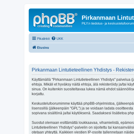
Pirkanmaan Lintut
PiLY:n tiedotus- ja keskustelufoorum
Pikalinkit
UKK
Etusivu
Pirkanmaan Lintutieteellinen Yhdistys - Rekiste
Käyttämällä "Pirkanmaan Lintutieteellinen Yhdistys" palvelua (j
ehtoja. Mikäli et hyväksy näitä ehtoja, älä rekisteröidy ja/t
sinua. On kuitenkin suositeltavaa lukea nämä ehdot säännöllises
korjattu.
Keskustelufoorumimme käyttää phpBB-ohjelmistoa, (jälkeenpäin 
lisenssillä (jälkeenpäin "GPL") ja se voidaan ladata osoitteesta
sopivana sisältönä ja/tai käytöksenä. Saadaksesi lisätietoa php
Suostut olemaan esittämättä loukkaavaa, vihamielistä, epämora
Lintutieteellinen Yhdistys"-palvelin on sijoitettu tai kansainvälis
otetaan yhteyttä. Kaikkien viestien IP-osoite tallennetaan näid