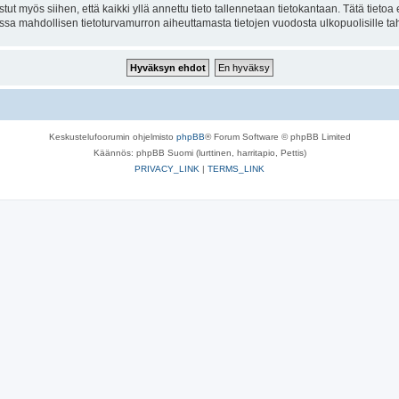
tut myös siihen, että kaikki yllä annettu tieto tallennetaan tietokantaan. Tätä tiet
ssa mahdollisen tietoturvamurron aiheuttamasta tietojen vuodosta ulkopuolisille tah
Keskustelufoorumin ohjelmisto
phpBB
® Forum Software © phpBB Limited
Käännös: phpBB Suomi (lurttinen, harritapio, Pettis)
PRIVACY_LINK
|
TERMS_LINK