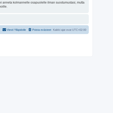
oa ei anneta kolmannelle osapuolelle ilman suostumustasi, mutta
oille.
Viesti Ylläpidolle
Poista evästeet
Kaikki ajat ovat
UTC+02:00