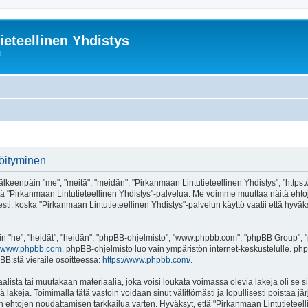
ieteellinen Yhdistys
i
röityminen
älkeenpäin "me", "meitä", "meidän", "Pirkanmaan Lintutieteellinen Yhdistys", "https:
ai käytä "Pirkanmaan Lintutieteellinen Yhdistys"-palvelua. Me voimme muuttaa näit
ti, koska "Pirkanmaan Lintutieteellinen Yhdistys"-palvelun käyttö vaatii että hyväk
"he", "heidät", "heidän", "phpBB-ohjelmisto", "www.phpbb.com", "phpBB Group", "ph
www.phpbb.com
. phpBB-ohjelmisto luo vain ympäristön internet-keskustelulle. php
BB:stä vieraile osoitteessa:
https://www.phpbb.com/
.
alista tai muutakaan materiaalia, joka voisi loukata voimassa olevia lakeja oli s
iä lakeja. Toimimalla tätä vastoin voidaan sinut välittömästi ja lopullisesti poistaa j
en ehtojen noudattamisen tarkkailua varten. Hyväksyt, että "Pirkanmaan Lintutieteell