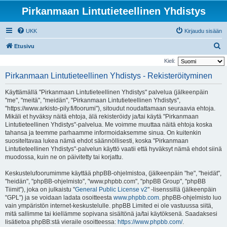
Pirkanmaan Lintutieteellinen Yhdistys
UKK
Kirjaudu sisään
E
Etusivu
t
Kieli:
s
Pirkanmaan Lintutieteellinen Yhdistys - Rekisteröityminen
i
Käyttämällä "Pirkanmaan Lintutieteellinen Yhdistys" palvelua (jälkeenpäin
"me", "meitä", "meidän", "Pirkanmaan Lintutieteellinen Yhdistys",
"https://www.arkisto-pily.fi/foorumi"), sitoudut noudattamaan seuraavia ehtoja.
Mikäli et hyväksy näitä ehtoja, älä rekisteröidy ja/tai käytä "Pirkanmaan
Lintutieteellinen Yhdistys"-palvelua. Me voimme muuttaa näitä ehtoja koska
tahansa ja teemme parhaamme informoidaksemme sinua. On kuitenkin
suositeltavaa lukea nämä ehdot säännöllisesti, koska "Pirkanmaan
Lintutieteellinen Yhdistys"-palvelun käyttö vaatii että hyväksyt nämä ehdot siinä
muodossa, kuin ne on päivitetty tai korjattu.
Keskustelufoorumimme käyttää phpBB-ohjelmistoa, (jälkeenpäin "he", "heidät",
"heidän", "phpBB-ohjelmisto", "www.phpbb.com", "phpBB Group", "phpBB
Tiimit"), joka on julkaistu "
General Public License v2
" -lisenssillä (jälkeenpäin
"GPL") ja se voidaan ladata osoitteesta
www.phpbb.com
. phpBB-ohjelmisto luo
vain ympäristön internet-keskustelulle. phpBB Limited ei ole vastuussa siitä,
mitä sallimme tai kiellämme sopivana sisältönä ja/tai käytöksenä. Saadaksesi
lisätietoa phpBB:stä vieraile osoitteessa:
https://www.phpbb.com/
.