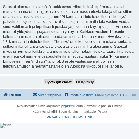
Suostut olemaan esittämättä loukkaavaa, vihamielistä, epämoraalista tai
muutakaan materiaalia, joka voisi loukata voimassa olevia lakeja oli se sitten
omassa maassasi, se maa, johon "Pirkanmaan Lintutieteellinen Yhdistys"-
palvelin on sijoitettu tai kansainvälisiä lakeja. Toimimalla tätä vastoin voidaan
sinut välittömästi ja lopullisesti poistaa järjestelmän käyttäjistä ja tarvittaessa
internet-yhteydentarjoajaasi otetaan yhteyttä. Kaikkien viestien IP-osoite
tallennetaan näiden ehtojen noudattamisen tarkkailua varten. Hyväksyt, että
"Pirkanmaan Lintutieteellinen Yhdistys" on oikeus poistaa, muokata, siirtää ja
sulkea mikä tahansa keskusteluketju tai viesti niin halutessamme. Suostut
myös siihen, että kaikki yllä annettu tieto tallennetaan tietokantaan. Tätä tietoa
ei anneta kolmannelle osapuolelle ilman suostumustasi, mutta "Pirkanmaan
Lintutieteellinen Yhdistys" tai phpBB ei ole vastuussa mahdollisen
tietoturvamurron aiheuttamasta tietojen vuodosta ulkopuolisille tahoille.
Etusivu
Viesti Ylläpidolle
Poista evästeet
Kaikki ajat ovat
UTC+02:00
Keskustelufoorumin ohjelmisto
phpBB
® Forum Software © phpBB Limited
Käännös: phpBB Suomi (lurttinen, harritapio, Pettis)
PRIVACY_LINK
|
TERMS_LINK