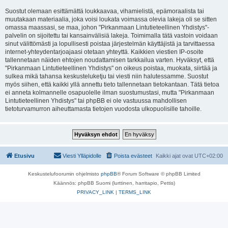
Suostut olemaan esittämättä loukkaavaa, vihamielistä, epämoraalista tai
muutakaan materiaalia, joka voisi loukata voimassa olevia lakeja oli se sitten
omassa maassasi, se maa, johon "Pirkanmaan Lintutieteellinen Yhdistys"-
palvelin on sijoitettu tai kansainvälisiä lakeja. Toimimalla tätä vastoin voidaan
sinut välittömästi ja lopullisesti poistaa järjestelmän käyttäjistä ja tarvittaessa
internet-yhteydentarjoajaasi otetaan yhteyttä. Kaikkien viestien IP-osoite
tallennetaan näiden ehtojen noudattamisen tarkkailua varten. Hyväksyt, että
"Pirkanmaan Lintutieteellinen Yhdistys" on oikeus poistaa, muokata, siirtää ja
sulkea mikä tahansa keskusteluketju tai viesti niin halutessamme. Suostut
myös siihen, että kaikki yllä annettu tieto tallennetaan tietokantaan. Tätä tietoa
ei anneta kolmannelle osapuolelle ilman suostumustasi, mutta "Pirkanmaan
Lintutieteellinen Yhdistys" tai phpBB ei ole vastuussa mahdollisen
tietoturvamurron aiheuttamasta tietojen vuodosta ulkopuolisille tahoille.
Etusivu
Viesti Ylläpidolle
Poista evästeet
Kaikki ajat ovat
UTC+02:00
Keskustelufoorumin ohjelmisto
phpBB
® Forum Software © phpBB Limited
Käännös: phpBB Suomi (lurttinen, harritapio, Pettis)
PRIVACY_LINK
|
TERMS_LINK