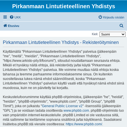
Pirkanmaan Lintutieteellinen Yhdistys
UKK
Kirjaudu sisään
E
Etusivu
t
Kieli:
s
Pirkanmaan Lintutieteellinen Yhdistys - Rekisteröityminen
i
Käyttämällä "Pirkanmaan Lintutieteellinen Yhdistys" palvelua (jälkeenpäin
"me", "meitä", "meidän", "Pirkanmaan Lintutieteellinen Yhdistys",
"https://www.arkisto-pily.fi/foorumi"), sitoudut noudattamaan seuraavia ehtoja.
Mikäli et hyväksy näitä ehtoja, älä rekisteröidy ja/tai käytä "Pirkanmaan
Lintutieteellinen Yhdistys"-palvelua. Me voimme muuttaa näitä ehtoja koska
tahansa ja teemme parhaamme informoidaksemme sinua. On kuitenkin
suositeltavaa lukea nämä ehdot säännöllisesti, koska "Pirkanmaan
Lintutieteellinen Yhdistys"-palvelun käyttö vaatii että hyväksyt nämä ehdot siinä
muodossa, kuin ne on päivitetty tai korjattu.
Keskustelufoorumimme käyttää phpBB-ohjelmistoa, (jälkeenpäin "he", "heidät",
"heidän", "phpBB-ohjelmisto", "www.phpbb.com", "phpBB Group", "phpBB
Tiimit"), joka on julkaistu "
General Public License v2
" -lisenssillä (jälkeenpäin
"GPL") ja se voidaan ladata osoitteesta
www.phpbb.com
. phpBB-ohjelmisto luo
vain ympäristön internet-keskustelulle. phpBB Limited ei ole vastuussa siitä,
mitä sallimme tai kiellämme sopivana sisältönä ja/tai käytöksenä. Saadaksesi
lisätietoa phpBB:stä vieraile osoitteessa:
https://www.phpbb.com/
.