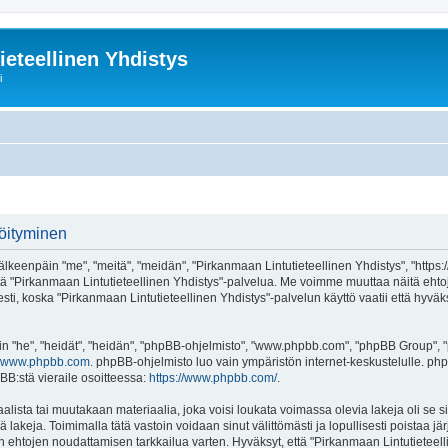
ieteellinen Yhdistys
i
röityminen
älkeenpäin "me", "meitä", "meidän", "Pirkanmaan Lintutieteellinen Yhdistys", "https:
ai käytä "Pirkanmaan Lintutieteellinen Yhdistys"-palvelua. Me voimme muuttaa näit
ti, koska "Pirkanmaan Lintutieteellinen Yhdistys"-palvelun käyttö vaatii että hyväk
"he", "heidät", "heidän", "phpBB-ohjelmisto", "www.phpbb.com", "phpBB Group", "ph
www.phpbb.com
. phpBB-ohjelmisto luo vain ympäristön internet-keskustelulle. php
BB:stä vieraile osoitteessa:
https://www.phpbb.com/
.
alista tai muutakaan materiaalia, joka voisi loukata voimassa olevia lakeja oli s
iä lakeja. Toimimalla tätä vastoin voidaan sinut välittömästi ja lopullisesti poistaa j
en ehtojen noudattamisen tarkkailua varten. Hyväksyt, että "Pirkanmaan Lintutieteell