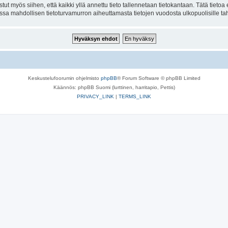
tut myös siihen, että kaikki yllä annettu tieto tallennetaan tietokantaan. Tätä tiet
ssa mahdollisen tietoturvamurron aiheuttamasta tietojen vuodosta ulkopuolisille tah
Keskustelufoorumin ohjelmisto
phpBB
® Forum Software © phpBB Limited
Käännös: phpBB Suomi (lurttinen, harritapio, Pettis)
PRIVACY_LINK
|
TERMS_LINK