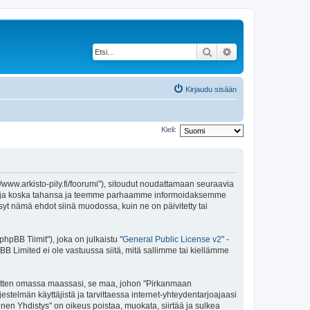
Etsi
Tarkennettu haku
Kirjaudu sisään
Kieli:
//www.arkisto-pily.fi/foorumi"), sitoudut noudattamaan seuraavia
ä ehtoja koska tahansa ja teemme parhaamme informoidaksemme
syt nämä ehdot siinä muodossa, kuin ne on päivitetty tai
pBB Tiimit"), joka on julkaistu "
General Public License v2
" -
BB Limited ei ole vastuussa siitä, mitä sallimme tai kiellämme
e sitten omassa maassasi, se maa, johon "Pirkanmaan
ärjestelmän käyttäjistä ja tarvittaessa internet-yhteydentarjoajaasi
inen Yhdistys" on oikeus poistaa, muokata, siirtää ja sulkea