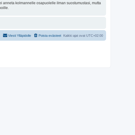
oa ei anneta kolmannelle osapuolelle ilman suostumustasi, mutta
oille.
Viesti Ylläpidolle
Poista evästeet
Kaikki ajat ovat
UTC+02:00