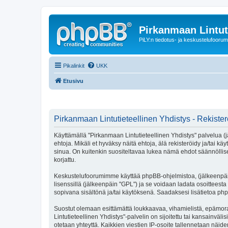
Pirkanmaan Lintut
PiLY:n tiedotus- ja keskustelufoorum
Pikalinkit
UKK
Etusivu
Pirkanmaan Lintutieteellinen Yhdistys - Rekiste
Käyttämällä "Pirkanmaan Lintutieteellinen Yhdistys" palvelua (j
ehtoja. Mikäli et hyväksy näitä ehtoja, älä rekisteröidy ja/t
sinua. On kuitenkin suositeltavaa lukea nämä ehdot säännöllises
korjattu.
Keskustelufoorumimme käyttää phpBB-ohjelmistoa, (jälkeenpäin 
lisenssillä (jälkeenpäin "GPL") ja se voidaan ladata osoitteesta
sopivana sisältönä ja/tai käytöksenä. Saadaksesi lisätietoa php
Suostut olemaan esittämättä loukkaavaa, vihamielistä, epämora
Lintutieteellinen Yhdistys"-palvelin on sijoitettu tai kansainvälis
otetaan yhteyttä. Kaikkien viestien IP-osoite tallennetaan näid