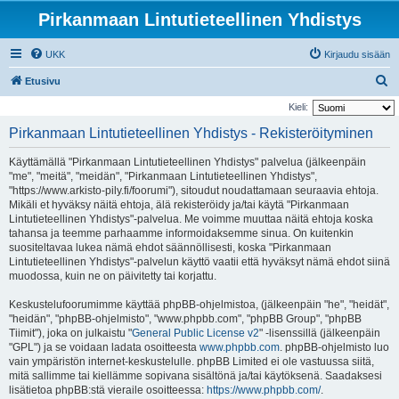
Pirkanmaan Lintutieteellinen Yhdistys
UKK
Kirjaudu sisään
E
Etusivu
t
Kieli:
s
Pirkanmaan Lintutieteellinen Yhdistys - Rekisteröityminen
i
Käyttämällä "Pirkanmaan Lintutieteellinen Yhdistys" palvelua (jälkeenpäin
"me", "meitä", "meidän", "Pirkanmaan Lintutieteellinen Yhdistys",
"https://www.arkisto-pily.fi/foorumi"), sitoudut noudattamaan seuraavia ehtoja.
Mikäli et hyväksy näitä ehtoja, älä rekisteröidy ja/tai käytä "Pirkanmaan
Lintutieteellinen Yhdistys"-palvelua. Me voimme muuttaa näitä ehtoja koska
tahansa ja teemme parhaamme informoidaksemme sinua. On kuitenkin
suositeltavaa lukea nämä ehdot säännöllisesti, koska "Pirkanmaan
Lintutieteellinen Yhdistys"-palvelun käyttö vaatii että hyväksyt nämä ehdot siinä
muodossa, kuin ne on päivitetty tai korjattu.
Keskustelufoorumimme käyttää phpBB-ohjelmistoa, (jälkeenpäin "he", "heidät",
"heidän", "phpBB-ohjelmisto", "www.phpbb.com", "phpBB Group", "phpBB
Tiimit"), joka on julkaistu "
General Public License v2
" -lisenssillä (jälkeenpäin
"GPL") ja se voidaan ladata osoitteesta
www.phpbb.com
. phpBB-ohjelmisto luo
vain ympäristön internet-keskustelulle. phpBB Limited ei ole vastuussa siitä,
mitä sallimme tai kiellämme sopivana sisältönä ja/tai käytöksenä. Saadaksesi
lisätietoa phpBB:stä vieraile osoitteessa:
https://www.phpbb.com/
.