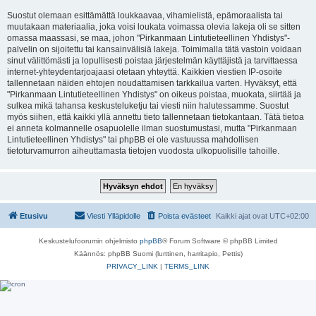
Suostut olemaan esittämättä loukkaavaa, vihamielistä, epämoraalista tai
muutakaan materiaalia, joka voisi loukata voimassa olevia lakeja oli se sitten
omassa maassasi, se maa, johon "Pirkanmaan Lintutieteellinen Yhdistys"-
palvelin on sijoitettu tai kansainvälisiä lakeja. Toimimalla tätä vastoin voidaan
sinut välittömästi ja lopullisesti poistaa järjestelmän käyttäjistä ja tarvittaessa
internet-yhteydentarjoajaasi otetaan yhteyttä. Kaikkien viestien IP-osoite
tallennetaan näiden ehtojen noudattamisen tarkkailua varten. Hyväksyt, että
"Pirkanmaan Lintutieteellinen Yhdistys" on oikeus poistaa, muokata, siirtää ja
sulkea mikä tahansa keskusteluketju tai viesti niin halutessamme. Suostut
myös siihen, että kaikki yllä annettu tieto tallennetaan tietokantaan. Tätä tietoa
ei anneta kolmannelle osapuolelle ilman suostumustasi, mutta "Pirkanmaan
Lintutieteellinen Yhdistys" tai phpBB ei ole vastuussa mahdollisen
tietoturvamurron aiheuttamasta tietojen vuodosta ulkopuolisille tahoille.
Etusivu
Viesti Ylläpidolle
Poista evästeet
Kaikki ajat ovat
UTC+02:00
Keskustelufoorumin ohjelmisto
phpBB
® Forum Software © phpBB Limited
Käännös: phpBB Suomi (lurttinen, harritapio, Pettis)
PRIVACY_LINK
|
TERMS_LINK