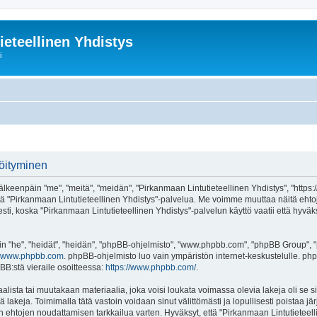
ieteellinen Yhdistys
i
röityminen
älkeenpäin "me", "meitä", "meidän", "Pirkanmaan Lintutieteellinen Yhdistys", "https:
ai käytä "Pirkanmaan Lintutieteellinen Yhdistys"-palvelua. Me voimme muuttaa näit
ti, koska "Pirkanmaan Lintutieteellinen Yhdistys"-palvelun käyttö vaatii että hyväk
"he", "heidät", "heidän", "phpBB-ohjelmisto", "www.phpbb.com", "phpBB Group", "ph
www.phpbb.com
. phpBB-ohjelmisto luo vain ympäristön internet-keskustelulle. php
BB:stä vieraile osoitteessa:
https://www.phpbb.com/
.
alista tai muutakaan materiaalia, joka voisi loukata voimassa olevia lakeja oli s
iä lakeja. Toimimalla tätä vastoin voidaan sinut välittömästi ja lopullisesti poistaa j
en ehtojen noudattamisen tarkkailua varten. Hyväksyt, että "Pirkanmaan Lintutieteell