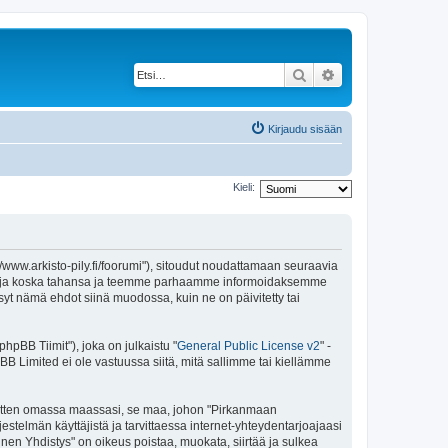
Etsi
Tarkennettu haku
Kirjaudu sisään
Kieli:
//www.arkisto-pily.fi/foorumi"), sitoudut noudattamaan seuraavia
ä ehtoja koska tahansa ja teemme parhaamme informoidaksemme
syt nämä ehdot siinä muodossa, kuin ne on päivitetty tai
pBB Tiimit"), joka on julkaistu "
General Public License v2
" -
BB Limited ei ole vastuussa siitä, mitä sallimme tai kiellämme
e sitten omassa maassasi, se maa, johon "Pirkanmaan
ärjestelmän käyttäjistä ja tarvittaessa internet-yhteydentarjoajaasi
inen Yhdistys" on oikeus poistaa, muokata, siirtää ja sulkea