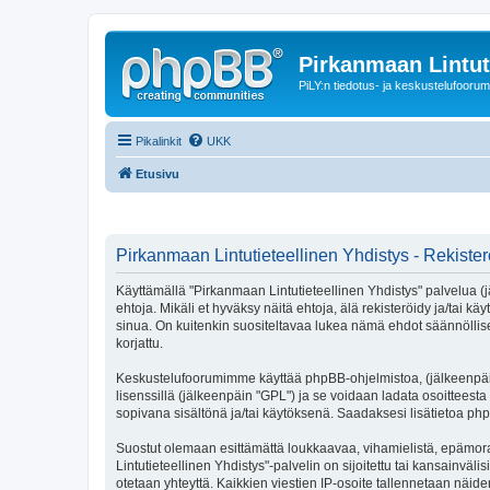
Pirkanmaan Lintut
PiLY:n tiedotus- ja keskustelufoorum
Pikalinkit
UKK
Etusivu
Pirkanmaan Lintutieteellinen Yhdistys - Rekiste
Käyttämällä "Pirkanmaan Lintutieteellinen Yhdistys" palvelua (j
ehtoja. Mikäli et hyväksy näitä ehtoja, älä rekisteröidy ja/t
sinua. On kuitenkin suositeltavaa lukea nämä ehdot säännöllises
korjattu.
Keskustelufoorumimme käyttää phpBB-ohjelmistoa, (jälkeenpäin 
lisenssillä (jälkeenpäin "GPL") ja se voidaan ladata osoitteesta
sopivana sisältönä ja/tai käytöksenä. Saadaksesi lisätietoa php
Suostut olemaan esittämättä loukkaavaa, vihamielistä, epämora
Lintutieteellinen Yhdistys"-palvelin on sijoitettu tai kansainvälis
otetaan yhteyttä. Kaikkien viestien IP-osoite tallennetaan näid