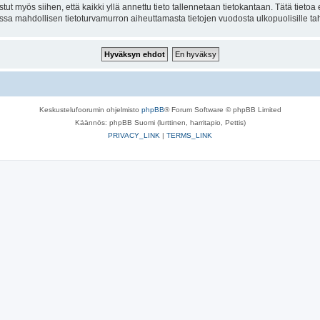
tut myös siihen, että kaikki yllä annettu tieto tallennetaan tietokantaan. Tätä tiet
ssa mahdollisen tietoturvamurron aiheuttamasta tietojen vuodosta ulkopuolisille tah
Keskustelufoorumin ohjelmisto
phpBB
® Forum Software © phpBB Limited
Käännös: phpBB Suomi (lurttinen, harritapio, Pettis)
PRIVACY_LINK
|
TERMS_LINK