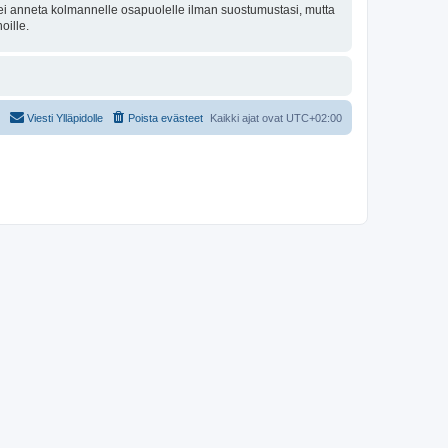
oa ei anneta kolmannelle osapuolelle ilman suostumustasi, mutta
oille.
Viesti Ylläpidolle
Poista evästeet
Kaikki ajat ovat
UTC+02:00