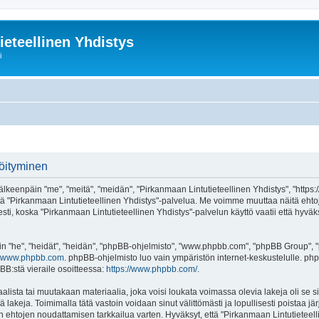
ieteellinen Yhdistys
i
röityminen
älkeenpäin "me", "meitä", "meidän", "Pirkanmaan Lintutieteellinen Yhdistys", "https:
ai käytä "Pirkanmaan Lintutieteellinen Yhdistys"-palvelua. Me voimme muuttaa näit
ti, koska "Pirkanmaan Lintutieteellinen Yhdistys"-palvelun käyttö vaatii että hyväk
"he", "heidät", "heidän", "phpBB-ohjelmisto", "www.phpbb.com", "phpBB Group", "ph
www.phpbb.com
. phpBB-ohjelmisto luo vain ympäristön internet-keskustelulle. php
BB:stä vieraile osoitteessa:
https://www.phpbb.com/
.
alista tai muutakaan materiaalia, joka voisi loukata voimassa olevia lakeja oli s
iä lakeja. Toimimalla tätä vastoin voidaan sinut välittömästi ja lopullisesti poistaa j
en ehtojen noudattamisen tarkkailua varten. Hyväksyt, että "Pirkanmaan Lintutieteell