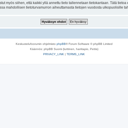
tut myös siihen, että kaikki yllä annettu tieto tallennetaan tietokantaan. Tätä tiet
ssa mahdollisen tietoturvamurron aiheuttamasta tietojen vuodosta ulkopuolisille tah
Keskustelufoorumin ohjelmisto
phpBB
® Forum Software © phpBB Limited
Käännös: phpBB Suomi (lurttinen, harritapio, Pettis)
PRIVACY_LINK
|
TERMS_LINK