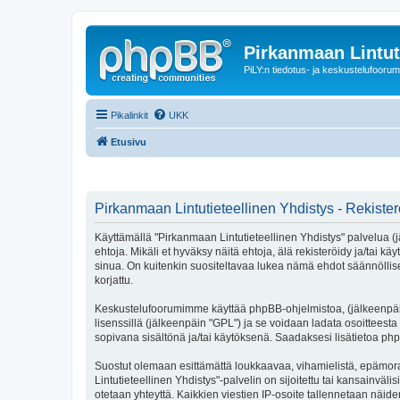
Pirkanmaan Lintut
PiLY:n tiedotus- ja keskustelufoorum
Pikalinkit
UKK
Etusivu
Pirkanmaan Lintutieteellinen Yhdistys - Rekiste
Käyttämällä "Pirkanmaan Lintutieteellinen Yhdistys" palvelua (j
ehtoja. Mikäli et hyväksy näitä ehtoja, älä rekisteröidy ja/t
sinua. On kuitenkin suositeltavaa lukea nämä ehdot säännöllises
korjattu.
Keskustelufoorumimme käyttää phpBB-ohjelmistoa, (jälkeenpäin 
lisenssillä (jälkeenpäin "GPL") ja se voidaan ladata osoitteesta
sopivana sisältönä ja/tai käytöksenä. Saadaksesi lisätietoa php
Suostut olemaan esittämättä loukkaavaa, vihamielistä, epämora
Lintutieteellinen Yhdistys"-palvelin on sijoitettu tai kansainvälis
otetaan yhteyttä. Kaikkien viestien IP-osoite tallennetaan näid