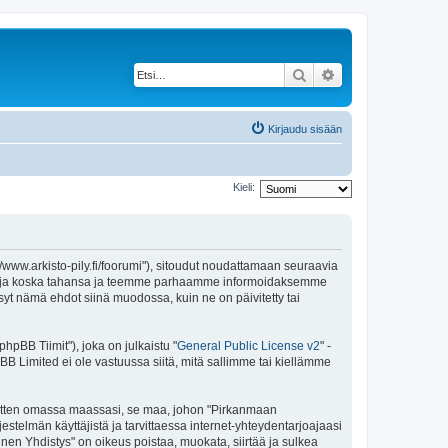
Etsi
Tarkennettu haku
Kirjaudu sisään
Kieli:
//www.arkisto-pily.fi/foorumi"), sitoudut noudattamaan seuraavia
ä ehtoja koska tahansa ja teemme parhaamme informoidaksemme
syt nämä ehdot siinä muodossa, kuin ne on päivitetty tai
pBB Tiimit"), joka on julkaistu "
General Public License v2
" -
BB Limited ei ole vastuussa siitä, mitä sallimme tai kiellämme
e sitten omassa maassasi, se maa, johon "Pirkanmaan
ärjestelmän käyttäjistä ja tarvittaessa internet-yhteydentarjoajaasi
inen Yhdistys" on oikeus poistaa, muokata, siirtää ja sulkea