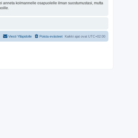
oa ei anneta kolmannelle osapuolelle ilman suostumustasi, mutta
oille.
Viesti Ylläpidolle
Poista evästeet
Kaikki ajat ovat
UTC+02:00