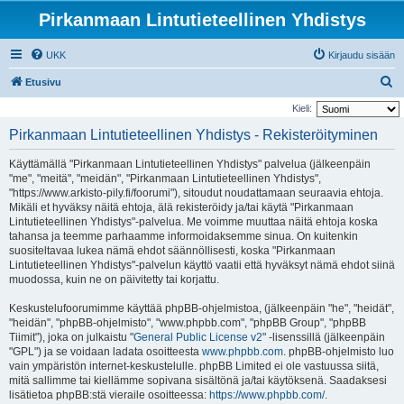
Pirkanmaan Lintutieteellinen Yhdistys
UKK
Kirjaudu sisään
E
Etusivu
t
Kieli:
s
Pirkanmaan Lintutieteellinen Yhdistys - Rekisteröityminen
i
Käyttämällä "Pirkanmaan Lintutieteellinen Yhdistys" palvelua (jälkeenpäin
"me", "meitä", "meidän", "Pirkanmaan Lintutieteellinen Yhdistys",
"https://www.arkisto-pily.fi/foorumi"), sitoudut noudattamaan seuraavia ehtoja.
Mikäli et hyväksy näitä ehtoja, älä rekisteröidy ja/tai käytä "Pirkanmaan
Lintutieteellinen Yhdistys"-palvelua. Me voimme muuttaa näitä ehtoja koska
tahansa ja teemme parhaamme informoidaksemme sinua. On kuitenkin
suositeltavaa lukea nämä ehdot säännöllisesti, koska "Pirkanmaan
Lintutieteellinen Yhdistys"-palvelun käyttö vaatii että hyväksyt nämä ehdot siinä
muodossa, kuin ne on päivitetty tai korjattu.
Keskustelufoorumimme käyttää phpBB-ohjelmistoa, (jälkeenpäin "he", "heidät",
"heidän", "phpBB-ohjelmisto", "www.phpbb.com", "phpBB Group", "phpBB
Tiimit"), joka on julkaistu "
General Public License v2
" -lisenssillä (jälkeenpäin
"GPL") ja se voidaan ladata osoitteesta
www.phpbb.com
. phpBB-ohjelmisto luo
vain ympäristön internet-keskustelulle. phpBB Limited ei ole vastuussa siitä,
mitä sallimme tai kiellämme sopivana sisältönä ja/tai käytöksenä. Saadaksesi
lisätietoa phpBB:stä vieraile osoitteessa:
https://www.phpbb.com/
.