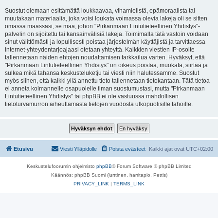
Suostut olemaan esittämättä loukkaavaa, vihamielistä, epämoraalista tai
muutakaan materiaalia, joka voisi loukata voimassa olevia lakeja oli se sitten
omassa maassasi, se maa, johon "Pirkanmaan Lintutieteellinen Yhdistys"-
palvelin on sijoitettu tai kansainvälisiä lakeja. Toimimalla tätä vastoin voidaan
sinut välittömästi ja lopullisesti poistaa järjestelmän käyttäjistä ja tarvittaessa
internet-yhteydentarjoajaasi otetaan yhteyttä. Kaikkien viestien IP-osoite
tallennetaan näiden ehtojen noudattamisen tarkkailua varten. Hyväksyt, että
"Pirkanmaan Lintutieteellinen Yhdistys" on oikeus poistaa, muokata, siirtää ja
sulkea mikä tahansa keskusteluketju tai viesti niin halutessamme. Suostut
myös siihen, että kaikki yllä annettu tieto tallennetaan tietokantaan. Tätä tietoa
ei anneta kolmannelle osapuolelle ilman suostumustasi, mutta "Pirkanmaan
Lintutieteellinen Yhdistys" tai phpBB ei ole vastuussa mahdollisen
tietoturvamurron aiheuttamasta tietojen vuodosta ulkopuolisille tahoille.
Etusivu
Viesti Ylläpidolle
Poista evästeet
Kaikki ajat ovat
UTC+02:00
Keskustelufoorumin ohjelmisto
phpBB
® Forum Software © phpBB Limited
Käännös: phpBB Suomi (lurttinen, harritapio, Pettis)
PRIVACY_LINK
|
TERMS_LINK