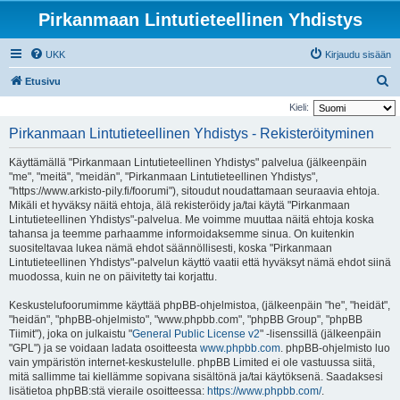
Pirkanmaan Lintutieteellinen Yhdistys
UKK
Kirjaudu sisään
E
Etusivu
t
Kieli:
s
Pirkanmaan Lintutieteellinen Yhdistys - Rekisteröityminen
i
Käyttämällä "Pirkanmaan Lintutieteellinen Yhdistys" palvelua (jälkeenpäin
"me", "meitä", "meidän", "Pirkanmaan Lintutieteellinen Yhdistys",
"https://www.arkisto-pily.fi/foorumi"), sitoudut noudattamaan seuraavia ehtoja.
Mikäli et hyväksy näitä ehtoja, älä rekisteröidy ja/tai käytä "Pirkanmaan
Lintutieteellinen Yhdistys"-palvelua. Me voimme muuttaa näitä ehtoja koska
tahansa ja teemme parhaamme informoidaksemme sinua. On kuitenkin
suositeltavaa lukea nämä ehdot säännöllisesti, koska "Pirkanmaan
Lintutieteellinen Yhdistys"-palvelun käyttö vaatii että hyväksyt nämä ehdot siinä
muodossa, kuin ne on päivitetty tai korjattu.
Keskustelufoorumimme käyttää phpBB-ohjelmistoa, (jälkeenpäin "he", "heidät",
"heidän", "phpBB-ohjelmisto", "www.phpbb.com", "phpBB Group", "phpBB
Tiimit"), joka on julkaistu "
General Public License v2
" -lisenssillä (jälkeenpäin
"GPL") ja se voidaan ladata osoitteesta
www.phpbb.com
. phpBB-ohjelmisto luo
vain ympäristön internet-keskustelulle. phpBB Limited ei ole vastuussa siitä,
mitä sallimme tai kiellämme sopivana sisältönä ja/tai käytöksenä. Saadaksesi
lisätietoa phpBB:stä vieraile osoitteessa:
https://www.phpbb.com/
.