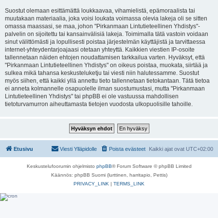
Suostut olemaan esittämättä loukkaavaa, vihamielistä, epämoraalista tai
muutakaan materiaalia, joka voisi loukata voimassa olevia lakeja oli se sitten
omassa maassasi, se maa, johon "Pirkanmaan Lintutieteellinen Yhdistys"-
palvelin on sijoitettu tai kansainvälisiä lakeja. Toimimalla tätä vastoin voidaan
sinut välittömästi ja lopullisesti poistaa järjestelmän käyttäjistä ja tarvittaessa
internet-yhteydentarjoajaasi otetaan yhteyttä. Kaikkien viestien IP-osoite
tallennetaan näiden ehtojen noudattamisen tarkkailua varten. Hyväksyt, että
"Pirkanmaan Lintutieteellinen Yhdistys" on oikeus poistaa, muokata, siirtää ja
sulkea mikä tahansa keskusteluketju tai viesti niin halutessamme. Suostut
myös siihen, että kaikki yllä annettu tieto tallennetaan tietokantaan. Tätä tietoa
ei anneta kolmannelle osapuolelle ilman suostumustasi, mutta "Pirkanmaan
Lintutieteellinen Yhdistys" tai phpBB ei ole vastuussa mahdollisen
tietoturvamurron aiheuttamasta tietojen vuodosta ulkopuolisille tahoille.
Etusivu
Viesti Ylläpidolle
Poista evästeet
Kaikki ajat ovat
UTC+02:00
Keskustelufoorumin ohjelmisto
phpBB
® Forum Software © phpBB Limited
Käännös: phpBB Suomi (lurttinen, harritapio, Pettis)
PRIVACY_LINK
|
TERMS_LINK