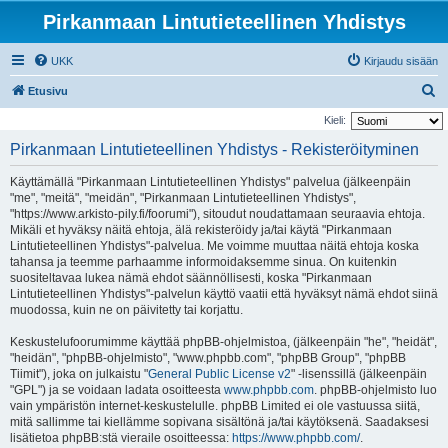
Pirkanmaan Lintutieteellinen Yhdistys
UKK
Kirjaudu sisään
E
Etusivu
t
Kieli:
s
Pirkanmaan Lintutieteellinen Yhdistys - Rekisteröityminen
i
Käyttämällä "Pirkanmaan Lintutieteellinen Yhdistys" palvelua (jälkeenpäin
"me", "meitä", "meidän", "Pirkanmaan Lintutieteellinen Yhdistys",
"https://www.arkisto-pily.fi/foorumi"), sitoudut noudattamaan seuraavia ehtoja.
Mikäli et hyväksy näitä ehtoja, älä rekisteröidy ja/tai käytä "Pirkanmaan
Lintutieteellinen Yhdistys"-palvelua. Me voimme muuttaa näitä ehtoja koska
tahansa ja teemme parhaamme informoidaksemme sinua. On kuitenkin
suositeltavaa lukea nämä ehdot säännöllisesti, koska "Pirkanmaan
Lintutieteellinen Yhdistys"-palvelun käyttö vaatii että hyväksyt nämä ehdot siinä
muodossa, kuin ne on päivitetty tai korjattu.
Keskustelufoorumimme käyttää phpBB-ohjelmistoa, (jälkeenpäin "he", "heidät",
"heidän", "phpBB-ohjelmisto", "www.phpbb.com", "phpBB Group", "phpBB
Tiimit"), joka on julkaistu "
General Public License v2
" -lisenssillä (jälkeenpäin
"GPL") ja se voidaan ladata osoitteesta
www.phpbb.com
. phpBB-ohjelmisto luo
vain ympäristön internet-keskustelulle. phpBB Limited ei ole vastuussa siitä,
mitä sallimme tai kiellämme sopivana sisältönä ja/tai käytöksenä. Saadaksesi
lisätietoa phpBB:stä vieraile osoitteessa:
https://www.phpbb.com/
.