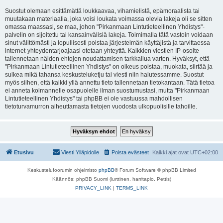
Suostut olemaan esittämättä loukkaavaa, vihamielistä, epämoraalista tai
muutakaan materiaalia, joka voisi loukata voimassa olevia lakeja oli se sitten
omassa maassasi, se maa, johon "Pirkanmaan Lintutieteellinen Yhdistys"-
palvelin on sijoitettu tai kansainvälisiä lakeja. Toimimalla tätä vastoin voidaan
sinut välittömästi ja lopullisesti poistaa järjestelmän käyttäjistä ja tarvittaessa
internet-yhteydentarjoajaasi otetaan yhteyttä. Kaikkien viestien IP-osoite
tallennetaan näiden ehtojen noudattamisen tarkkailua varten. Hyväksyt, että
"Pirkanmaan Lintutieteellinen Yhdistys" on oikeus poistaa, muokata, siirtää ja
sulkea mikä tahansa keskusteluketju tai viesti niin halutessamme. Suostut
myös siihen, että kaikki yllä annettu tieto tallennetaan tietokantaan. Tätä tietoa
ei anneta kolmannelle osapuolelle ilman suostumustasi, mutta "Pirkanmaan
Lintutieteellinen Yhdistys" tai phpBB ei ole vastuussa mahdollisen
tietoturvamurron aiheuttamasta tietojen vuodosta ulkopuolisille tahoille.
Etusivu
Viesti Ylläpidolle
Poista evästeet
Kaikki ajat ovat
UTC+02:00
Keskustelufoorumin ohjelmisto
phpBB
® Forum Software © phpBB Limited
Käännös: phpBB Suomi (lurttinen, harritapio, Pettis)
PRIVACY_LINK
|
TERMS_LINK