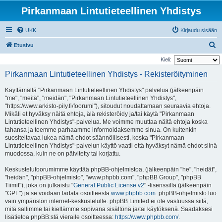
Pirkanmaan Lintutieteellinen Yhdistys
UKK
Kirjaudu sisään
E
Etusivu
t
Kieli:
s
Pirkanmaan Lintutieteellinen Yhdistys - Rekisteröityminen
i
Käyttämällä "Pirkanmaan Lintutieteellinen Yhdistys" palvelua (jälkeenpäin
"me", "meitä", "meidän", "Pirkanmaan Lintutieteellinen Yhdistys",
"https://www.arkisto-pily.fi/foorumi"), sitoudut noudattamaan seuraavia ehtoja.
Mikäli et hyväksy näitä ehtoja, älä rekisteröidy ja/tai käytä "Pirkanmaan
Lintutieteellinen Yhdistys"-palvelua. Me voimme muuttaa näitä ehtoja koska
tahansa ja teemme parhaamme informoidaksemme sinua. On kuitenkin
suositeltavaa lukea nämä ehdot säännöllisesti, koska "Pirkanmaan
Lintutieteellinen Yhdistys"-palvelun käyttö vaatii että hyväksyt nämä ehdot siinä
muodossa, kuin ne on päivitetty tai korjattu.
Keskustelufoorumimme käyttää phpBB-ohjelmistoa, (jälkeenpäin "he", "heidät",
"heidän", "phpBB-ohjelmisto", "www.phpbb.com", "phpBB Group", "phpBB
Tiimit"), joka on julkaistu "
General Public License v2
" -lisenssillä (jälkeenpäin
"GPL") ja se voidaan ladata osoitteesta
www.phpbb.com
. phpBB-ohjelmisto luo
vain ympäristön internet-keskustelulle. phpBB Limited ei ole vastuussa siitä,
mitä sallimme tai kiellämme sopivana sisältönä ja/tai käytöksenä. Saadaksesi
lisätietoa phpBB:stä vieraile osoitteessa:
https://www.phpbb.com/
.