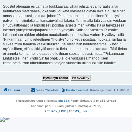
Suostut olemaan esittämättä loukkaavaa, vihamielistä, epämoraalista tai
muutakaan materiaalia, joka voisi loukata voimassa olevia lakeja oli se sitten
omassa maassasi, se maa, johon "Pirkanmaan Lintutieteellinen Yhdistys"-
palvelin on sijoitettu tai kansainvälisiä lakeja. Toimimalla tätä vastoin voidaan
sinut välittömästi ja lopullisesti poistaa järjestelmän käyttäjistä ja tarvittaessa
internet-yhteydentarjoajaasi otetaan yhteyttä. Kaikkien viestien IP-osoite
tallennetaan näiden ehtojen noudattamisen tarkkailua varten. Hyväksyt, että
"Pirkanmaan Lintutieteellinen Yhdistys" on oikeus poistaa, muokata, siirtää ja
sulkea mikä tahansa keskusteluketju tai viesti niin halutessamme. Suostut
myös siihen, että kaikki yllä annettu tieto tallennetaan tietokantaan. Tätä tietoa
ei anneta kolmannelle osapuolelle ilman suostumustasi, mutta "Pirkanmaan
Lintutieteellinen Yhdistys" tai phpBB ei ole vastuussa mahdollisen
tietoturvamurron aiheuttamasta tietojen vuodosta ulkopuolisille tahoille.
Etusivu
Viesti Ylläpidolle
Poista evästeet
Kaikki ajat ovat
UTC+02:00
Keskustelufoorumin ohjelmisto
phpBB
® Forum Software © phpBB Limited
Käännös: phpBB Suomi (lurttinen, harritapio, Pettis)
PRIVACY_LINK
|
TERMS_LINK