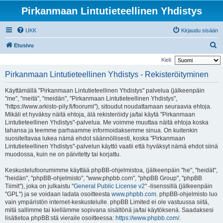
Pirkanmaan Lintutieteellinen Yhdistys
UKK
Kirjaudu sisään
E
Etusivu
t
Kieli:
s
Pirkanmaan Lintutieteellinen Yhdistys - Rekisteröityminen
i
Käyttämällä "Pirkanmaan Lintutieteellinen Yhdistys" palvelua (jälkeenpäin
"me", "meitä", "meidän", "Pirkanmaan Lintutieteellinen Yhdistys",
"https://www.arkisto-pily.fi/foorumi"), sitoudut noudattamaan seuraavia ehtoja.
Mikäli et hyväksy näitä ehtoja, älä rekisteröidy ja/tai käytä "Pirkanmaan
Lintutieteellinen Yhdistys"-palvelua. Me voimme muuttaa näitä ehtoja koska
tahansa ja teemme parhaamme informoidaksemme sinua. On kuitenkin
suositeltavaa lukea nämä ehdot säännöllisesti, koska "Pirkanmaan
Lintutieteellinen Yhdistys"-palvelun käyttö vaatii että hyväksyt nämä ehdot siinä
muodossa, kuin ne on päivitetty tai korjattu.
Keskustelufoorumimme käyttää phpBB-ohjelmistoa, (jälkeenpäin "he", "heidät",
"heidän", "phpBB-ohjelmisto", "www.phpbb.com", "phpBB Group", "phpBB
Tiimit"), joka on julkaistu "
General Public License v2
" -lisenssillä (jälkeenpäin
"GPL") ja se voidaan ladata osoitteesta
www.phpbb.com
. phpBB-ohjelmisto luo
vain ympäristön internet-keskustelulle. phpBB Limited ei ole vastuussa siitä,
mitä sallimme tai kiellämme sopivana sisältönä ja/tai käytöksenä. Saadaksesi
lisätietoa phpBB:stä vieraile osoitteessa:
https://www.phpbb.com/
.