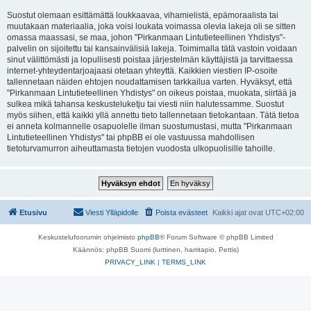
Suostut olemaan esittämättä loukkaavaa, vihamielistä, epämoraalista tai
muutakaan materiaalia, joka voisi loukata voimassa olevia lakeja oli se sitten
omassa maassasi, se maa, johon "Pirkanmaan Lintutieteellinen Yhdistys"-
palvelin on sijoitettu tai kansainvälisiä lakeja. Toimimalla tätä vastoin voidaan
sinut välittömästi ja lopullisesti poistaa järjestelmän käyttäjistä ja tarvittaessa
internet-yhteydentarjoajaasi otetaan yhteyttä. Kaikkien viestien IP-osoite
tallennetaan näiden ehtojen noudattamisen tarkkailua varten. Hyväksyt, että
"Pirkanmaan Lintutieteellinen Yhdistys" on oikeus poistaa, muokata, siirtää ja
sulkea mikä tahansa keskusteluketju tai viesti niin halutessamme. Suostut
myös siihen, että kaikki yllä annettu tieto tallennetaan tietokantaan. Tätä tietoa
ei anneta kolmannelle osapuolelle ilman suostumustasi, mutta "Pirkanmaan
Lintutieteellinen Yhdistys" tai phpBB ei ole vastuussa mahdollisen
tietoturvamurron aiheuttamasta tietojen vuodosta ulkopuolisille tahoille.
Etusivu
Viesti Ylläpidolle
Poista evästeet
Kaikki ajat ovat
UTC+02:00
Keskustelufoorumin ohjelmisto
phpBB
® Forum Software © phpBB Limited
Käännös: phpBB Suomi (lurttinen, harritapio, Pettis)
PRIVACY_LINK
|
TERMS_LINK