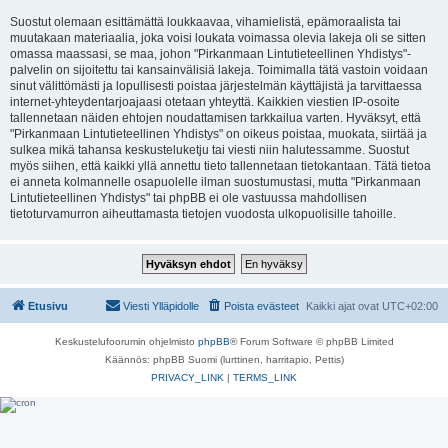
Suostut olemaan esittämättä loukkaavaa, vihamielistä, epämoraalista tai
muutakaan materiaalia, joka voisi loukata voimassa olevia lakeja oli se sitten
omassa maassasi, se maa, johon "Pirkanmaan Lintutieteellinen Yhdistys"-
palvelin on sijoitettu tai kansainvälisiä lakeja. Toimimalla tätä vastoin voidaan
sinut välittömästi ja lopullisesti poistaa järjestelmän käyttäjistä ja tarvittaessa
internet-yhteydentarjoajaasi otetaan yhteyttä. Kaikkien viestien IP-osoite
tallennetaan näiden ehtojen noudattamisen tarkkailua varten. Hyväksyt, että
"Pirkanmaan Lintutieteellinen Yhdistys" on oikeus poistaa, muokata, siirtää ja
sulkea mikä tahansa keskusteluketju tai viesti niin halutessamme. Suostut
myös siihen, että kaikki yllä annettu tieto tallennetaan tietokantaan. Tätä tietoa
ei anneta kolmannelle osapuolelle ilman suostumustasi, mutta "Pirkanmaan
Lintutieteellinen Yhdistys" tai phpBB ei ole vastuussa mahdollisen
tietoturvamurron aiheuttamasta tietojen vuodosta ulkopuolisille tahoille.
Etusivu
Viesti Ylläpidolle
Poista evästeet
Kaikki ajat ovat
UTC+02:00
Keskustelufoorumin ohjelmisto
phpBB
® Forum Software © phpBB Limited
Käännös: phpBB Suomi (lurttinen, harritapio, Pettis)
PRIVACY_LINK
|
TERMS_LINK