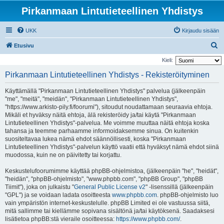
Pirkanmaan Lintutieteellinen Yhdistys
UKK
Kirjaudu sisään
E
Etusivu
t
Kieli:
s
Pirkanmaan Lintutieteellinen Yhdistys - Rekisteröityminen
i
Käyttämällä "Pirkanmaan Lintutieteellinen Yhdistys" palvelua (jälkeenpäin
"me", "meitä", "meidän", "Pirkanmaan Lintutieteellinen Yhdistys",
"https://www.arkisto-pily.fi/foorumi"), sitoudut noudattamaan seuraavia ehtoja.
Mikäli et hyväksy näitä ehtoja, älä rekisteröidy ja/tai käytä "Pirkanmaan
Lintutieteellinen Yhdistys"-palvelua. Me voimme muuttaa näitä ehtoja koska
tahansa ja teemme parhaamme informoidaksemme sinua. On kuitenkin
suositeltavaa lukea nämä ehdot säännöllisesti, koska "Pirkanmaan
Lintutieteellinen Yhdistys"-palvelun käyttö vaatii että hyväksyt nämä ehdot siinä
muodossa, kuin ne on päivitetty tai korjattu.
Keskustelufoorumimme käyttää phpBB-ohjelmistoa, (jälkeenpäin "he", "heidät",
"heidän", "phpBB-ohjelmisto", "www.phpbb.com", "phpBB Group", "phpBB
Tiimit"), joka on julkaistu "
General Public License v2
" -lisenssillä (jälkeenpäin
"GPL") ja se voidaan ladata osoitteesta
www.phpbb.com
. phpBB-ohjelmisto luo
vain ympäristön internet-keskustelulle. phpBB Limited ei ole vastuussa siitä,
mitä sallimme tai kiellämme sopivana sisältönä ja/tai käytöksenä. Saadaksesi
lisätietoa phpBB:stä vieraile osoitteessa:
https://www.phpbb.com/
.