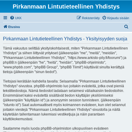
Pirkanmaan Lintutieteellinen Yhdistys
UKK
Rekisteröidy
Kirjaudu sisään
E
Etusivu
t
Pirkanmaan Lintutieteellinen Yhdistys - Yksityisyyden suoja
s
i
Tämä vakuutus selittää yksityiskohtaisesti, miten "Pirkanmaan Lintutieteellinen
Yhdistys" ja siihen liittyvät yritykset (jälkeenpäin "me", "meitä", "meidän",
"Pirkanmaan Lintutieteellinen Yhdistys", "https://www.arkisto-pily.fi/foorumi") ja
phpBB:n (jälkeenpäin "he", "heitä", "heidän", "phpBB-ohjelmisto",
"www.phpbb.com", "phpBB Group", "phpBB Tiimit") käyttävät sinulta kerättyjä
tietoja (jälkeenpäin "sinun tiedot").
Tietojasi kerätään kahdella tavalla: Selaamalla "Pirkanmaan Lintutieteellinen
Yhdistys"-sivustoa. phpBB-ohjelmisto luo joitakin evästeitä, jotka ovat pieniä
tekstitiedostoja. Nämä tiedostot ladataan selaimesi väliaikaisiin tiedostoihin.
Ensimmäiset kaksi evästettä sisältävät tiedon käyttäjän yksilöimiseksi
(jälkeenpäin "käyttäjän id") ja anonyymin session tunnisteen. (jälkeenpäin
"istunto id") Saat automaattiseti myös kolmannen evästeen, kun olet selannut
joitakin viestejä "Pirkanmaan Lintutieteellinen Yhdistys"-sivustolla ja näitä
käytetään tallentamaan lukemiasi vestiketjuja ja näin parantaen
käyttökokemustasi.
Saatamme myös luoda phpBB-ohjelmiston ulkopuolisen evästeen