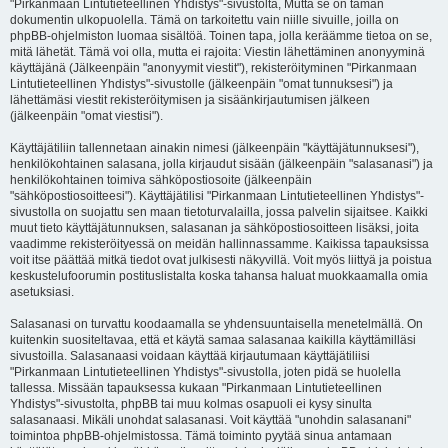
"Pirkanmaan Lintutieteellinen Yhdistys"-sivustolta, Mutta se on tämän
dokumentin ulkopuolella. Tämä on tarkoitettu vain niille sivuille, joilla on
phpBB-ohjelmiston luomaa sisältöä. Toinen tapa, jolla keräämme tietoa on se,
mitä lähetät. Tämä voi olla, mutta ei rajoita: Viestin lähettäminen anonyyminä
käyttäjänä (Jälkeenpäin "anonyymit viestit"), rekisteröityminen "Pirkanmaan
Lintutieteellinen Yhdistys"-sivustolle (jälkeenpäin "omat tunnuksesi") ja
lähettämäsi viestit rekisteröitymisen ja sisäänkirjautumisen jälkeen
(jälkeenpäin "omat viestisi").
Käyttäjätiliin tallennetaan ainakin nimesi (jälkeenpäin "käyttäjätunnuksesi"),
henkilökohtainen salasana, jolla kirjaudut sisään (jälkeenpäin "salasanasi") ja
henkilökohtainen toimiva sähköpostiosoite (jälkeenpäin
"sähköpostiosoitteesi"). Käyttäjätilisi "Pirkanmaan Lintutieteellinen Yhdistys"-
sivustolla on suojattu sen maan tietoturvalailla, jossa palvelin sijaitsee. Kaikki
muut tieto käyttäjätunnuksen, salasanan ja sähköpostiosoitteen lisäksi, joita
vaadimme rekisteröityessä on meidän hallinnassamme. Kaikissa tapauksissa
voit itse päättää mitkä tiedot ovat julkisesti näkyvillä. Voit myös liittyä ja poistua
keskustelufoorumin postituslistalta koska tahansa haluat muokkaamalla omia
asetuksiasi.
Salasanasi on turvattu koodaamalla se yhdensuuntaisella menetelmällä. On
kuitenkin suositeltavaa, että et käytä samaa salasanaa kaikilla käyttämilläsi
sivustoilla. Salasanaasi voidaan käyttää kirjautumaan käyttäjätiliisi
"Pirkanmaan Lintutieteellinen Yhdistys"-sivustolla, joten pidä se huolella
tallessa. Missään tapauksessa kukaan "Pirkanmaan Lintutieteellinen
Yhdistys"-sivustolta, phpBB tai muu kolmas osapuoli ei kysy sinulta
salasanaasi. Mikäli unohdat salasanasi. Voit käyttää "unohdin salasanani"
toimintoa phpBB-ohjelmistossa. Tämä toiminto pyytää sinua antamaan