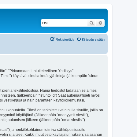
Etsi
Tarkennettu haku
Rekisteröidy
Kirjaudu sisään
idän", "Pirkanmaan Lintutieteellinen Yhdistys",
imit") käyttävät sinulta kerättyjä tietoja (jälkeenpäin "sinun
t pieniä tekstitiedostoja. Nämä tiedostot ladataan selaimesi
unnisteen. (jälkeenpäin "istunto id") Saat automaattiseti myös
si vestiketjuja ja näin parantaen käyttökokemustasi.
opuolella. Tämä on tarkoitettu vain niille sivuille, joilla on
nonyyminä käyttäjänä (Jälkeenpäin "anonyymit viestit"),
änkirjautumisen jälkeen (jälkeenpäin "omat viestisi").
sanasi") ja henkilökohtainen toimiva sähköpostiosoite
lvelin sijaitsee. Kaikki muut tieto käyttäjätunnuksen, salasanan