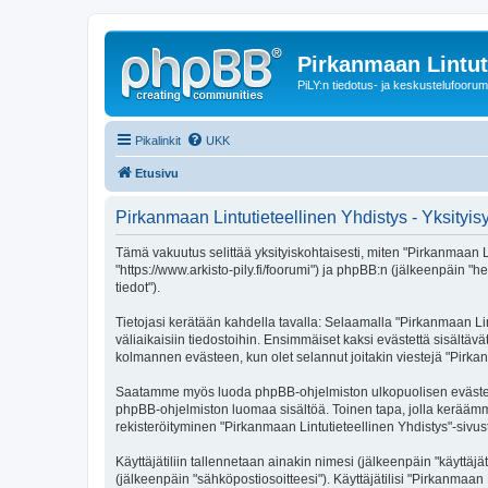
Pirkanmaan Lintut
PiLY:n tiedotus- ja keskustelufoorum
Pikalinkit
UKK
Etusivu
Pirkanmaan Lintutieteellinen Yhdistys - Yksityi
Tämä vakuutus selittää yksityiskohtaisesti, miten "Pirkanmaan Lin
"https://www.arkisto-pily.fi/foorumi") ja phpBB:n (jälkeenpäin "
tiedot").
Tietojasi kerätään kahdella tavalla: Selaamalla "Pirkanmaan Lint
väliaikaisiin tiedostoihin. Ensimmäiset kaksi evästettä sisältäv
kolmannen evästeen, kun olet selannut joitakin viestejä "Pirkan
Saatamme myös luoda phpBB-ohjelmiston ulkopuolisen evästeen "P
phpBB-ohjelmiston luomaa sisältöä. Toinen tapa, jolla keräämme 
rekisteröityminen "Pirkanmaan Lintutieteellinen Yhdistys"-sivust
Käyttäjätiliin tallennetaan ainakin nimesi (jälkeenpäin "käyttä
(jälkeenpäin "sähköpostiosoitteesi"). Käyttäjätilisi "Pirkanmaan 