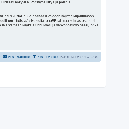
kisesti näkyvillä. Voit myös liittyä ja poistua
illäsi sivustoilla. Salasanaasi voidaan käyttää kirjautumaan
eteellinen Yhdistys"-sivustolta, phpBB tai muu kolmas osapuoli
inua antamaan käyttäjätunnuksesi ja sähköpostiosoitteesi, jonka
Viesti Ylläpidolle
Poista evästeet
Kaikki ajat ovat
UTC+02:00