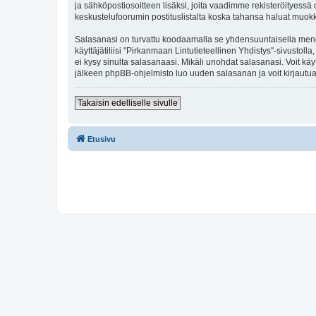
ja sähköpostiosoitteen lisäksi, joita vaadimme rekisteröityessä o
keskustelufoorumin postituslistalta koska tahansa haluat muok
Salasanasi on turvattu koodaamalla se yhdensuuntaisella menete
käyttäjätiliisi "Pirkanmaan Lintutieteellinen Yhdistys"-sivusto
ei kysy sinulta salasanaasi. Mikäli unohdat salasanasi. Voit k
jälkeen phpBB-ohjelmisto luo uuden salasanan ja voit kirjautua
Takaisin edelliselle sivulle
Etusivu