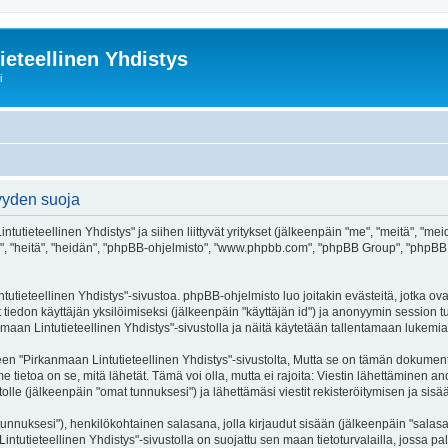
ieteellinen Yhdistys
i
syyden suoja
tutieteellinen Yhdistys" ja siihen liittyvät yritykset (jälkeenpäin "me", "meitä", "me
he", "heitä", "heidän", "phpBB-ohjelmisto", "www.phpbb.com", "phpBB Group", "phpBB Ti
utieteellinen Yhdistys"-sivustoa. phpBB-ohjelmisto luo joitakin evästeitä, jotka ova
ät tiedon käyttäjän yksilöimiseksi (jälkeenpäin "käyttäjän id") ja anonyymin session t
maan Lintutieteellinen Yhdistys"-sivustolla ja näitä käytetään tallentamaan lukemia
irkanmaan Lintutieteellinen Yhdistys"-sivustolta, Mutta se on tämän dokumentin ulk
tietoa on se, mitä lähetät. Tämä voi olla, mutta ei rajoita: Viestin lähettäminen a
olle (jälkeenpäin "omat tunnuksesi") ja lähettämäsi viestit rekisteröitymisen ja sisä
jätunnuksesi"), henkilökohtainen salasana, jolla kirjaudut sisään (jälkeenpäin "sala
Lintutieteellinen Yhdistys"-sivustolla on suojattu sen maan tietoturvalailla, jossa pa