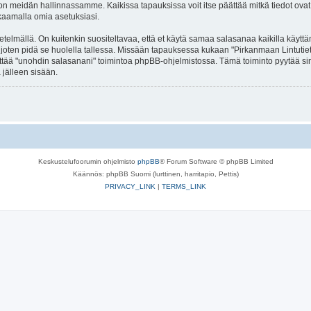
n meidän hallinnassamme. Kaikissa tapauksissa voit itse päättää mitkä tiedot ovat jul
kaamalla omia asetuksiasi.
lmällä. On kuitenkin suositeltavaa, että et käytä samaa salasanaa kaikilla käyttäm
lla, joten pidä se huolella tallessa. Missään tapauksessa kukaan "Pirkanmaan Lintuti
äyttää "unohdin salasanani" toimintoa phpBB-ohjelmistossa. Tämä toiminto pyytää s
 jälleen sisään.
Keskustelufoorumin ohjelmisto
phpBB
® Forum Software © phpBB Limited
Käännös: phpBB Suomi (lurttinen, harritapio, Pettis)
PRIVACY_LINK
|
TERMS_LINK