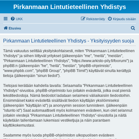
Pirkanmaan Lintutieteellinen Yhdistys
UKK
Rekisteröidy
Kirjaudu sisään
E
Etusivu
t
Pirkanmaan Lintutieteellinen Yhdistys - Yksityisyyden suoja
s
i
Tämä vakuutus selittää yksityiskohtaisesti, miten "Pirkanmaan Lintutieteellinen
Yhdistys" ja siihen liittyvät yritykset (jälkeenpäin "me", "meitä", "meidän",
"Pirkanmaan Lintutieteellinen Yhdistys", "https://www.arkisto-pily.fi/foorumi") ja
phpBB:n (jälkeenpäin "he", "heitä", "heidän", "phpBB-ohjelmisto",
"www.phpbb.com", "phpBB Group", "phpBB Tiimit") käyttävät sinulta kerättyjä
tietoja (jälkeenpäin "sinun tiedot").
Tietojasi kerätään kahdella tavalla: Selaamalla "Pirkanmaan Lintutieteellinen
Yhdistys"-sivustoa. phpBB-ohjelmisto luo joitakin evästeitä, jotka ovat pieniä
tekstitiedostoja. Nämä tiedostot ladataan selaimesi väliaikaisiin tiedostoihin.
Ensimmäiset kaksi evästettä sisältävät tiedon käyttäjän yksilöimiseksi
(jälkeenpäin "käyttäjän id") ja anonyymin session tunnisteen. (jälkeenpäin
"istunto id") Saat automaattiseti myös kolmannen evästeen, kun olet selannut
joitakin viestejä "Pirkanmaan Lintutieteellinen Yhdistys"-sivustolla ja näitä
käytetään tallentamaan lukemiasi vestiketjuja ja näin parantaen
käyttökokemustasi.
Saatamme myös luoda phpBB-ohjelmiston ulkopuolisen evästeen