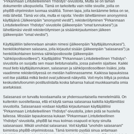
"Pirkanmaan Lintutieteellinen Yhdistys"-sivustolta, Mutta se on tämän
dokumentin ulkopuolella. Tämä on tarkoitettu vain niille sivuille, joilla on
phpBB-ohjelmiston luomaa sisältöä. Toinen tapa, jolla keräämme tietoa on se,
mitä lähetät. Tämä voi olla, mutta ei rajoita: Viestin lähettäminen anonyyminä
käyttäjänä (Jälkeenpäin "anonyymit viestit"), rekisteröityminen "Pirkanmaan
Lintutieteellinen Yhdistys"-sivustolle (jälkeenpäin "omat tunnuksesi") ja
lähettämäsi viestit rekisteröitymisen ja sisäänkirjautumisen jälkeen
(jälkeenpäin "omat viestisi").
Käyttäjätiliin tallennetaan ainakin nimesi (jälkeenpäin "käyttäjätunnuksesi"),
henkilökohtainen salasana, jolla kirjaudut sisään (jälkeenpäin "salasanasi") ja
henkilökohtainen toimiva sähköpostiosoite (jälkeenpäin
"sähköpostiosoitteesi"). Käyttäjätilisi "Pirkanmaan Lintutieteellinen Yhdistys"-
sivustolla on suojattu sen maan tietoturvalailla, jossa palvelin sijaitsee. Kaikki
muut tieto käyttäjätunnuksen, salasanan ja sähköpostiosoitteen lisäksi, joita
vaadimme rekisteröityessä on meidän hallinnassamme. Kaikissa tapauksissa
voit itse päättää mitkä tiedot ovat julkisesti näkyvillä. Voit myös liittyä ja poistua
keskustelufoorumin postituslistalta koska tahansa haluat muokkaamalla omia
asetuksiasi.
Salasanasi on turvattu koodaamalla se yhdensuuntaisella menetelmällä. On
kuitenkin suositeltavaa, että et käytä samaa salasanaa kaikilla käyttämilläsi
sivustoilla. Salasanaasi voidaan käyttää kirjautumaan käyttäjätiliisi
"Pirkanmaan Lintutieteellinen Yhdistys"-sivustolla, joten pidä se huolella
tallessa. Missään tapauksessa kukaan "Pirkanmaan Lintutieteellinen
Yhdistys"-sivustolta, phpBB tai muu kolmas osapuoli ei kysy sinulta
salasanaasi. Mikäli unohdat salasanasi. Voit käyttää "unohdin salasanani"
toimintoa phpBB-ohjelmistossa. Tämä toiminto pyytää sinua antamaan