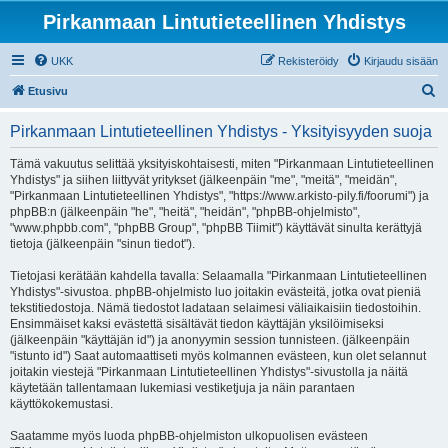
Pirkanmaan Lintutieteellinen Yhdistys
UKK
Rekisteröidy
Kirjaudu sisään
E
Etusivu
t
Pirkanmaan Lintutieteellinen Yhdistys - Yksityisyyden suoja
s
i
Tämä vakuutus selittää yksityiskohtaisesti, miten "Pirkanmaan Lintutieteellinen
Yhdistys" ja siihen liittyvät yritykset (jälkeenpäin "me", "meitä", "meidän",
"Pirkanmaan Lintutieteellinen Yhdistys", "https://www.arkisto-pily.fi/foorumi") ja
phpBB:n (jälkeenpäin "he", "heitä", "heidän", "phpBB-ohjelmisto",
"www.phpbb.com", "phpBB Group", "phpBB Tiimit") käyttävät sinulta kerättyjä
tietoja (jälkeenpäin "sinun tiedot").
Tietojasi kerätään kahdella tavalla: Selaamalla "Pirkanmaan Lintutieteellinen
Yhdistys"-sivustoa. phpBB-ohjelmisto luo joitakin evästeitä, jotka ovat pieniä
tekstitiedostoja. Nämä tiedostot ladataan selaimesi väliaikaisiin tiedostoihin.
Ensimmäiset kaksi evästettä sisältävät tiedon käyttäjän yksilöimiseksi
(jälkeenpäin "käyttäjän id") ja anonyymin session tunnisteen. (jälkeenpäin
"istunto id") Saat automaattiseti myös kolmannen evästeen, kun olet selannut
joitakin viestejä "Pirkanmaan Lintutieteellinen Yhdistys"-sivustolla ja näitä
käytetään tallentamaan lukemiasi vestiketjuja ja näin parantaen
käyttökokemustasi.
Saatamme myös luoda phpBB-ohjelmiston ulkopuolisen evästeen