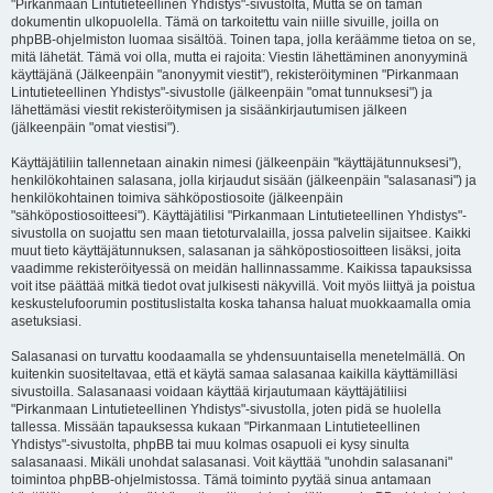
"Pirkanmaan Lintutieteellinen Yhdistys"-sivustolta, Mutta se on tämän
dokumentin ulkopuolella. Tämä on tarkoitettu vain niille sivuille, joilla on
phpBB-ohjelmiston luomaa sisältöä. Toinen tapa, jolla keräämme tietoa on se,
mitä lähetät. Tämä voi olla, mutta ei rajoita: Viestin lähettäminen anonyyminä
käyttäjänä (Jälkeenpäin "anonyymit viestit"), rekisteröityminen "Pirkanmaan
Lintutieteellinen Yhdistys"-sivustolle (jälkeenpäin "omat tunnuksesi") ja
lähettämäsi viestit rekisteröitymisen ja sisäänkirjautumisen jälkeen
(jälkeenpäin "omat viestisi").
Käyttäjätiliin tallennetaan ainakin nimesi (jälkeenpäin "käyttäjätunnuksesi"),
henkilökohtainen salasana, jolla kirjaudut sisään (jälkeenpäin "salasanasi") ja
henkilökohtainen toimiva sähköpostiosoite (jälkeenpäin
"sähköpostiosoitteesi"). Käyttäjätilisi "Pirkanmaan Lintutieteellinen Yhdistys"-
sivustolla on suojattu sen maan tietoturvalailla, jossa palvelin sijaitsee. Kaikki
muut tieto käyttäjätunnuksen, salasanan ja sähköpostiosoitteen lisäksi, joita
vaadimme rekisteröityessä on meidän hallinnassamme. Kaikissa tapauksissa
voit itse päättää mitkä tiedot ovat julkisesti näkyvillä. Voit myös liittyä ja poistua
keskustelufoorumin postituslistalta koska tahansa haluat muokkaamalla omia
asetuksiasi.
Salasanasi on turvattu koodaamalla se yhdensuuntaisella menetelmällä. On
kuitenkin suositeltavaa, että et käytä samaa salasanaa kaikilla käyttämilläsi
sivustoilla. Salasanaasi voidaan käyttää kirjautumaan käyttäjätiliisi
"Pirkanmaan Lintutieteellinen Yhdistys"-sivustolla, joten pidä se huolella
tallessa. Missään tapauksessa kukaan "Pirkanmaan Lintutieteellinen
Yhdistys"-sivustolta, phpBB tai muu kolmas osapuoli ei kysy sinulta
salasanaasi. Mikäli unohdat salasanasi. Voit käyttää "unohdin salasanani"
toimintoa phpBB-ohjelmistossa. Tämä toiminto pyytää sinua antamaan