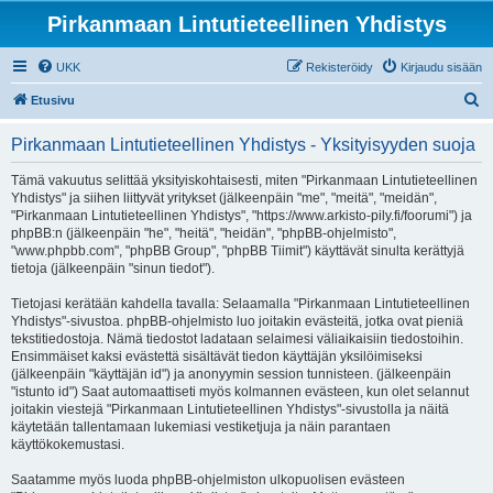
Pirkanmaan Lintutieteellinen Yhdistys
UKK
Rekisteröidy
Kirjaudu sisään
E
Etusivu
t
Pirkanmaan Lintutieteellinen Yhdistys - Yksityisyyden suoja
s
i
Tämä vakuutus selittää yksityiskohtaisesti, miten "Pirkanmaan Lintutieteellinen
Yhdistys" ja siihen liittyvät yritykset (jälkeenpäin "me", "meitä", "meidän",
"Pirkanmaan Lintutieteellinen Yhdistys", "https://www.arkisto-pily.fi/foorumi") ja
phpBB:n (jälkeenpäin "he", "heitä", "heidän", "phpBB-ohjelmisto",
"www.phpbb.com", "phpBB Group", "phpBB Tiimit") käyttävät sinulta kerättyjä
tietoja (jälkeenpäin "sinun tiedot").
Tietojasi kerätään kahdella tavalla: Selaamalla "Pirkanmaan Lintutieteellinen
Yhdistys"-sivustoa. phpBB-ohjelmisto luo joitakin evästeitä, jotka ovat pieniä
tekstitiedostoja. Nämä tiedostot ladataan selaimesi väliaikaisiin tiedostoihin.
Ensimmäiset kaksi evästettä sisältävät tiedon käyttäjän yksilöimiseksi
(jälkeenpäin "käyttäjän id") ja anonyymin session tunnisteen. (jälkeenpäin
"istunto id") Saat automaattiseti myös kolmannen evästeen, kun olet selannut
joitakin viestejä "Pirkanmaan Lintutieteellinen Yhdistys"-sivustolla ja näitä
käytetään tallentamaan lukemiasi vestiketjuja ja näin parantaen
käyttökokemustasi.
Saatamme myös luoda phpBB-ohjelmiston ulkopuolisen evästeen