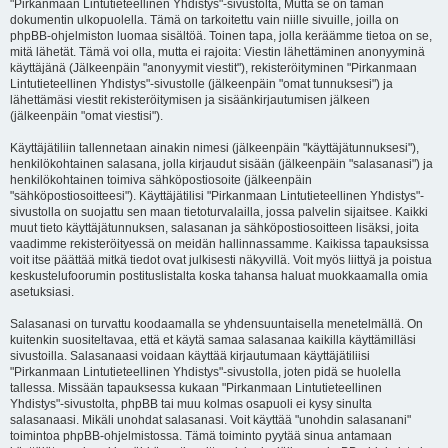
"Pirkanmaan Lintutieteellinen Yhdistys"-sivustolta, Mutta se on tämän
dokumentin ulkopuolella. Tämä on tarkoitettu vain niille sivuille, joilla on
phpBB-ohjelmiston luomaa sisältöä. Toinen tapa, jolla keräämme tietoa on se,
mitä lähetät. Tämä voi olla, mutta ei rajoita: Viestin lähettäminen anonyyminä
käyttäjänä (Jälkeenpäin "anonyymit viestit"), rekisteröityminen "Pirkanmaan
Lintutieteellinen Yhdistys"-sivustolle (jälkeenpäin "omat tunnuksesi") ja
lähettämäsi viestit rekisteröitymisen ja sisäänkirjautumisen jälkeen
(jälkeenpäin "omat viestisi").
Käyttäjätiliin tallennetaan ainakin nimesi (jälkeenpäin "käyttäjätunnuksesi"),
henkilökohtainen salasana, jolla kirjaudut sisään (jälkeenpäin "salasanasi") ja
henkilökohtainen toimiva sähköpostiosoite (jälkeenpäin
"sähköpostiosoitteesi"). Käyttäjätilisi "Pirkanmaan Lintutieteellinen Yhdistys"-
sivustolla on suojattu sen maan tietoturvalailla, jossa palvelin sijaitsee. Kaikki
muut tieto käyttäjätunnuksen, salasanan ja sähköpostiosoitteen lisäksi, joita
vaadimme rekisteröityessä on meidän hallinnassamme. Kaikissa tapauksissa
voit itse päättää mitkä tiedot ovat julkisesti näkyvillä. Voit myös liittyä ja poistua
keskustelufoorumin postituslistalta koska tahansa haluat muokkaamalla omia
asetuksiasi.
Salasanasi on turvattu koodaamalla se yhdensuuntaisella menetelmällä. On
kuitenkin suositeltavaa, että et käytä samaa salasanaa kaikilla käyttämilläsi
sivustoilla. Salasanaasi voidaan käyttää kirjautumaan käyttäjätiliisi
"Pirkanmaan Lintutieteellinen Yhdistys"-sivustolla, joten pidä se huolella
tallessa. Missään tapauksessa kukaan "Pirkanmaan Lintutieteellinen
Yhdistys"-sivustolta, phpBB tai muu kolmas osapuoli ei kysy sinulta
salasanaasi. Mikäli unohdat salasanasi. Voit käyttää "unohdin salasanani"
toimintoa phpBB-ohjelmistossa. Tämä toiminto pyytää sinua antamaan