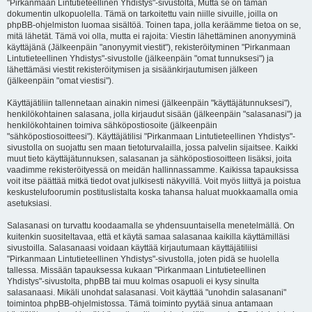
"Pirkanmaan Lintutieteellinen Yhdistys"-sivustolta, Mutta se on tämän
dokumentin ulkopuolella. Tämä on tarkoitettu vain niille sivuille, joilla on
phpBB-ohjelmiston luomaa sisältöä. Toinen tapa, jolla keräämme tietoa on se,
mitä lähetät. Tämä voi olla, mutta ei rajoita: Viestin lähettäminen anonyyminä
käyttäjänä (Jälkeenpäin "anonyymit viestit"), rekisteröityminen "Pirkanmaan
Lintutieteellinen Yhdistys"-sivustolle (jälkeenpäin "omat tunnuksesi") ja
lähettämäsi viestit rekisteröitymisen ja sisäänkirjautumisen jälkeen
(jälkeenpäin "omat viestisi").
Käyttäjätiliin tallennetaan ainakin nimesi (jälkeenpäin "käyttäjätunnuksesi"),
henkilökohtainen salasana, jolla kirjaudut sisään (jälkeenpäin "salasanasi") ja
henkilökohtainen toimiva sähköpostiosoite (jälkeenpäin
"sähköpostiosoitteesi"). Käyttäjätilisi "Pirkanmaan Lintutieteellinen Yhdistys"-
sivustolla on suojattu sen maan tietoturvalailla, jossa palvelin sijaitsee. Kaikki
muut tieto käyttäjätunnuksen, salasanan ja sähköpostiosoitteen lisäksi, joita
vaadimme rekisteröityessä on meidän hallinnassamme. Kaikissa tapauksissa
voit itse päättää mitkä tiedot ovat julkisesti näkyvillä. Voit myös liittyä ja poistua
keskustelufoorumin postituslistalta koska tahansa haluat muokkaamalla omia
asetuksiasi.
Salasanasi on turvattu koodaamalla se yhdensuuntaisella menetelmällä. On
kuitenkin suositeltavaa, että et käytä samaa salasanaa kaikilla käyttämilläsi
sivustoilla. Salasanaasi voidaan käyttää kirjautumaan käyttäjätiliisi
"Pirkanmaan Lintutieteellinen Yhdistys"-sivustolla, joten pidä se huolella
tallessa. Missään tapauksessa kukaan "Pirkanmaan Lintutieteellinen
Yhdistys"-sivustolta, phpBB tai muu kolmas osapuoli ei kysy sinulta
salasanaasi. Mikäli unohdat salasanasi. Voit käyttää "unohdin salasanani"
toimintoa phpBB-ohjelmistossa. Tämä toiminto pyytää sinua antamaan