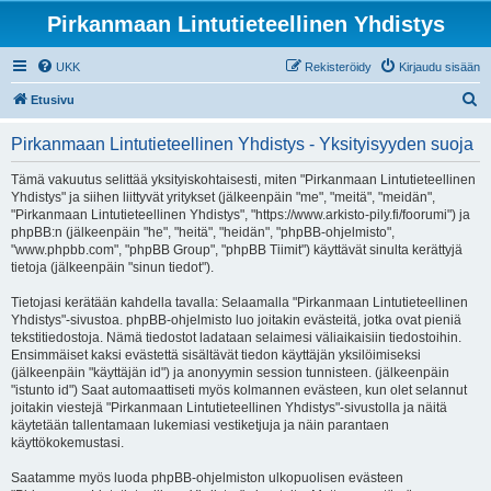
Pirkanmaan Lintutieteellinen Yhdistys
UKK
Rekisteröidy
Kirjaudu sisään
E
Etusivu
t
Pirkanmaan Lintutieteellinen Yhdistys - Yksityisyyden suoja
s
i
Tämä vakuutus selittää yksityiskohtaisesti, miten "Pirkanmaan Lintutieteellinen
Yhdistys" ja siihen liittyvät yritykset (jälkeenpäin "me", "meitä", "meidän",
"Pirkanmaan Lintutieteellinen Yhdistys", "https://www.arkisto-pily.fi/foorumi") ja
phpBB:n (jälkeenpäin "he", "heitä", "heidän", "phpBB-ohjelmisto",
"www.phpbb.com", "phpBB Group", "phpBB Tiimit") käyttävät sinulta kerättyjä
tietoja (jälkeenpäin "sinun tiedot").
Tietojasi kerätään kahdella tavalla: Selaamalla "Pirkanmaan Lintutieteellinen
Yhdistys"-sivustoa. phpBB-ohjelmisto luo joitakin evästeitä, jotka ovat pieniä
tekstitiedostoja. Nämä tiedostot ladataan selaimesi väliaikaisiin tiedostoihin.
Ensimmäiset kaksi evästettä sisältävät tiedon käyttäjän yksilöimiseksi
(jälkeenpäin "käyttäjän id") ja anonyymin session tunnisteen. (jälkeenpäin
"istunto id") Saat automaattiseti myös kolmannen evästeen, kun olet selannut
joitakin viestejä "Pirkanmaan Lintutieteellinen Yhdistys"-sivustolla ja näitä
käytetään tallentamaan lukemiasi vestiketjuja ja näin parantaen
käyttökokemustasi.
Saatamme myös luoda phpBB-ohjelmiston ulkopuolisen evästeen