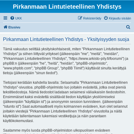
Pirkanmaan Lintutieteellinen Yhdistys
UKK
Rekisteröidy
Kirjaudu sisään
E
Etusivu
t
Pirkanmaan Lintutieteellinen Yhdistys - Yksityisyyden suoja
s
i
Tämä vakuutus selittää yksityiskohtaisesti, miten "Pirkanmaan Lintutieteellinen
Yhdistys" ja siihen liittyvät yritykset (jälkeenpäin "me", "meitä", "meidän",
"Pirkanmaan Lintutieteellinen Yhdistys", "https://www.arkisto-pily.fi/foorumi") ja
phpBB:n (jälkeenpäin "he", "heitä", "heidän", "phpBB-ohjelmisto",
"www.phpbb.com", "phpBB Group", "phpBB Tiimit") käyttävät sinulta kerättyjä
tietoja (jälkeenpäin "sinun tiedot").
Tietojasi kerätään kahdella tavalla: Selaamalla "Pirkanmaan Lintutieteellinen
Yhdistys"-sivustoa. phpBB-ohjelmisto luo joitakin evästeitä, jotka ovat pieniä
tekstitiedostoja. Nämä tiedostot ladataan selaimesi väliaikaisiin tiedostoihin.
Ensimmäiset kaksi evästettä sisältävät tiedon käyttäjän yksilöimiseksi
(jälkeenpäin "käyttäjän id") ja anonyymin session tunnisteen. (jälkeenpäin
"istunto id") Saat automaattiseti myös kolmannen evästeen, kun olet selannut
joitakin viestejä "Pirkanmaan Lintutieteellinen Yhdistys"-sivustolla ja näitä
käytetään tallentamaan lukemiasi vestiketjuja ja näin parantaen
käyttökokemustasi.
Saatamme myös luoda phpBB-ohjelmiston ulkopuolisen evästeen