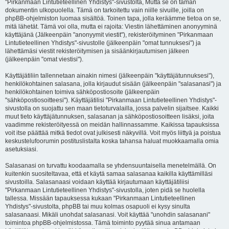
"Pirkanmaan Lintutieteellinen Yhdistys"-sivustolta, Mutta se on tämän
dokumentin ulkopuolella. Tämä on tarkoitettu vain niille sivuille, joilla on
phpBB-ohjelmiston luomaa sisältöä. Toinen tapa, jolla keräämme tietoa on se,
mitä lähetät. Tämä voi olla, mutta ei rajoita: Viestin lähettäminen anonyyminä
käyttäjänä (Jälkeenpäin "anonyymit viestit"), rekisteröityminen "Pirkanmaan
Lintutieteellinen Yhdistys"-sivustolle (jälkeenpäin "omat tunnuksesi") ja
lähettämäsi viestit rekisteröitymisen ja sisäänkirjautumisen jälkeen
(jälkeenpäin "omat viestisi").
Käyttäjätiliin tallennetaan ainakin nimesi (jälkeenpäin "käyttäjätunnuksesi"),
henkilökohtainen salasana, jolla kirjaudut sisään (jälkeenpäin "salasanasi") ja
henkilökohtainen toimiva sähköpostiosoite (jälkeenpäin
"sähköpostiosoitteesi"). Käyttäjätilisi "Pirkanmaan Lintutieteellinen Yhdistys"-
sivustolla on suojattu sen maan tietoturvalailla, jossa palvelin sijaitsee. Kaikki
muut tieto käyttäjätunnuksen, salasanan ja sähköpostiosoitteen lisäksi, joita
vaadimme rekisteröityessä on meidän hallinnassamme. Kaikissa tapauksissa
voit itse päättää mitkä tiedot ovat julkisesti näkyvillä. Voit myös liittyä ja poistua
keskustelufoorumin postituslistalta koska tahansa haluat muokkaamalla omia
asetuksiasi.
Salasanasi on turvattu koodaamalla se yhdensuuntaisella menetelmällä. On
kuitenkin suositeltavaa, että et käytä samaa salasanaa kaikilla käyttämilläsi
sivustoilla. Salasanaasi voidaan käyttää kirjautumaan käyttäjätiliisi
"Pirkanmaan Lintutieteellinen Yhdistys"-sivustolla, joten pidä se huolella
tallessa. Missään tapauksessa kukaan "Pirkanmaan Lintutieteellinen
Yhdistys"-sivustolta, phpBB tai muu kolmas osapuoli ei kysy sinulta
salasanaasi. Mikäli unohdat salasanasi. Voit käyttää "unohdin salasanani"
toimintoa phpBB-ohjelmistossa. Tämä toiminto pyytää sinua antamaan