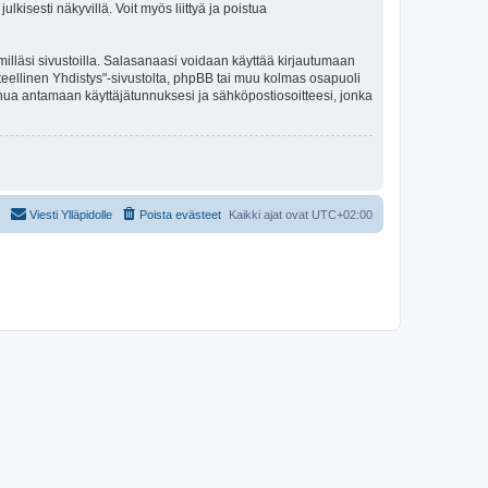
kisesti näkyvillä. Voit myös liittyä ja poistua
illäsi sivustoilla. Salasanaasi voidaan käyttää kirjautumaan
eteellinen Yhdistys"-sivustolta, phpBB tai muu kolmas osapuoli
inua antamaan käyttäjätunnuksesi ja sähköpostiosoitteesi, jonka
Viesti Ylläpidolle
Poista evästeet
Kaikki ajat ovat
UTC+02:00