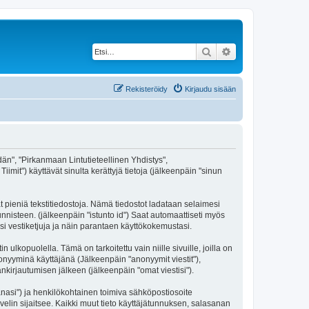
Etsi
Tarkennettu haku
Rekisteröidy
Kirjaudu sisään
idän", "Pirkanmaan Lintutieteellinen Yhdistys",
imit") käyttävät sinulta kerättyjä tietoja (jälkeenpäin "sinun
t pieniä tekstitiedostoja. Nämä tiedostot ladataan selaimesi
unnisteen. (jälkeenpäin "istunto id") Saat automaattiseti myös
si vestiketjuja ja näin parantaen käyttökokemustasi.
opuolella. Tämä on tarkoitettu vain niille sivuille, joilla on
nonyyminä käyttäjänä (Jälkeenpäin "anonyymit viestit"),
änkirjautumisen jälkeen (jälkeenpäin "omat viestisi").
sanasi") ja henkilökohtainen toimiva sähköpostiosoite
lvelin sijaitsee. Kaikki muut tieto käyttäjätunnuksen, salasanan