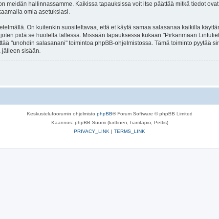
n meidän hallinnassamme. Kaikissa tapauksissa voit itse päättää mitkä tiedot ovat jul
kaamalla omia asetuksiasi.
lmällä. On kuitenkin suositeltavaa, että et käytä samaa salasanaa kaikilla käyttäm
lla, joten pidä se huolella tallessa. Missään tapauksessa kukaan "Pirkanmaan Lintuti
äyttää "unohdin salasanani" toimintoa phpBB-ohjelmistossa. Tämä toiminto pyytää s
 jälleen sisään.
Keskustelufoorumin ohjelmisto
phpBB
® Forum Software © phpBB Limited
Käännös: phpBB Suomi (lurttinen, harritapio, Pettis)
PRIVACY_LINK
|
TERMS_LINK