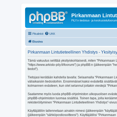
Pirkanmaan Lintut
PiLY:n tiedotus- ja keskustelufoorum
Pikalinkit
UKK
Etusivu
Pirkanmaan Lintutieteellinen Yhdistys - Yksityi
Tämä vakuutus selittää yksityiskohtaisesti, miten "Pirkanmaan Lin
"https://www.arkisto-pily.fi/foorumi") ja phpBB:n (jälkeenpäin "
tiedot").
Tietojasi kerätään kahdella tavalla: Selaamalla "Pirkanmaan Lint
väliaikaisiin tiedostoihin. Ensimmäiset kaksi evästettä sisältäv
kolmannen evästeen, kun olet selannut joitakin viestejä "Pirkan
Saatamme myös luoda phpBB-ohjelmiston ulkopuolisen evästeen "P
phpBB-ohjelmiston luomaa sisältöä. Toinen tapa, jolla keräämme 
rekisteröityminen "Pirkanmaan Lintutieteellinen Yhdistys"-sivust
Käyttäjätiliin tallennetaan ainakin nimesi (jälkeenpäin "käyttä
(jälkeenpäin "sähköpostiosoitteesi"). Käyttäjätilisi "Pirkanmaan 