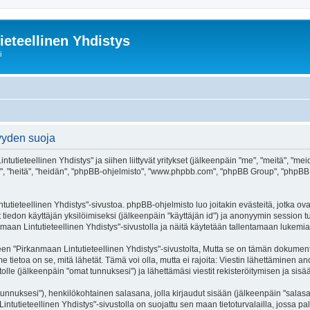
ieteellinen Yhdistys
i
syyden suoja
tutieteellinen Yhdistys" ja siihen liittyvät yritykset (jälkeenpäin "me", "meitä", "me
he", "heitä", "heidän", "phpBB-ohjelmisto", "www.phpbb.com", "phpBB Group", "phpBB Ti
utieteellinen Yhdistys"-sivustoa. phpBB-ohjelmisto luo joitakin evästeitä, jotka ova
ät tiedon käyttäjän yksilöimiseksi (jälkeenpäin "käyttäjän id") ja anonyymin session t
maan Lintutieteellinen Yhdistys"-sivustolla ja näitä käytetään tallentamaan lukemia
irkanmaan Lintutieteellinen Yhdistys"-sivustolta, Mutta se on tämän dokumentin ulk
tietoa on se, mitä lähetät. Tämä voi olla, mutta ei rajoita: Viestin lähettäminen a
olle (jälkeenpäin "omat tunnuksesi") ja lähettämäsi viestit rekisteröitymisen ja sisä
jätunnuksesi"), henkilökohtainen salasana, jolla kirjaudut sisään (jälkeenpäin "sala
Lintutieteellinen Yhdistys"-sivustolla on suojattu sen maan tietoturvalailla, jossa pa