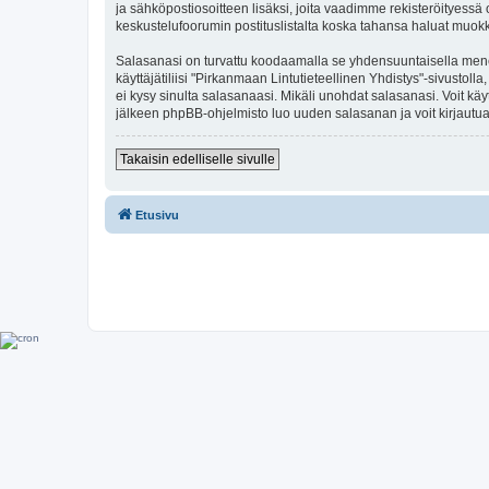
ja sähköpostiosoitteen lisäksi, joita vaadimme rekisteröityessä o
keskustelufoorumin postituslistalta koska tahansa haluat muok
Salasanasi on turvattu koodaamalla se yhdensuuntaisella menete
käyttäjätiliisi "Pirkanmaan Lintutieteellinen Yhdistys"-sivusto
ei kysy sinulta salasanaasi. Mikäli unohdat salasanasi. Voit k
jälkeen phpBB-ohjelmisto luo uuden salasanan ja voit kirjautua
Takaisin edelliselle sivulle
Etusivu