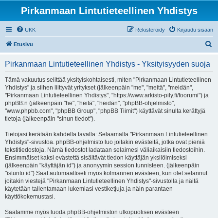
Pirkanmaan Lintutieteellinen Yhdistys
UKK
Rekisteröidy
Kirjaudu sisään
E
Etusivu
t
Pirkanmaan Lintutieteellinen Yhdistys - Yksityisyyden suoja
s
i
Tämä vakuutus selittää yksityiskohtaisesti, miten "Pirkanmaan Lintutieteellinen
Yhdistys" ja siihen liittyvät yritykset (jälkeenpäin "me", "meitä", "meidän",
"Pirkanmaan Lintutieteellinen Yhdistys", "https://www.arkisto-pily.fi/foorumi") ja
phpBB:n (jälkeenpäin "he", "heitä", "heidän", "phpBB-ohjelmisto",
"www.phpbb.com", "phpBB Group", "phpBB Tiimit") käyttävät sinulta kerättyjä
tietoja (jälkeenpäin "sinun tiedot").
Tietojasi kerätään kahdella tavalla: Selaamalla "Pirkanmaan Lintutieteellinen
Yhdistys"-sivustoa. phpBB-ohjelmisto luo joitakin evästeitä, jotka ovat pieniä
tekstitiedostoja. Nämä tiedostot ladataan selaimesi väliaikaisiin tiedostoihin.
Ensimmäiset kaksi evästettä sisältävät tiedon käyttäjän yksilöimiseksi
(jälkeenpäin "käyttäjän id") ja anonyymin session tunnisteen. (jälkeenpäin
"istunto id") Saat automaattiseti myös kolmannen evästeen, kun olet selannut
joitakin viestejä "Pirkanmaan Lintutieteellinen Yhdistys"-sivustolla ja näitä
käytetään tallentamaan lukemiasi vestiketjuja ja näin parantaen
käyttökokemustasi.
Saatamme myös luoda phpBB-ohjelmiston ulkopuolisen evästeen