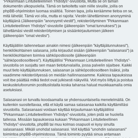
"Pirkanmaan Lintutieteellinen Yhdistys"-sivustolta, Mutta se on tämän
dokumentin ulkopuolella. Tämä on tarkoitettu vain niille sivuille, joilla on
phpBB-ohjelmiston luomaa sisältöä. Toinen tapa, jolla keräämme tietoa on se,
mitä lähetät. Tämä voi olla, mutta ei rajoita: Viestin lähettäminen anonyyminä
käyttäjänä (Jälkeenpäin "anonyymit viestit"), rekisteröityminen "Pirkanmaan
Lintutieteellinen Yhdistys"-sivustolle (jälkeenpäin "omat tunnuksesi") ja
lähettämäsi viestit rekisteröitymisen ja sisäänkirjautumisen jälkeen
(jälkeenpäin "omat viestisi").
Käyttäjätiliin tallennetaan ainakin nimesi (jälkeenpäin "käyttäjätunnuksesi"),
henkilökohtainen salasana, jolla kirjaudut sisään (jälkeenpäin "salasanasi") ja
henkilökohtainen toimiva sähköpostiosoite (jälkeenpäin
"sähköpostiosoitteesi"). Käyttäjätilisi "Pirkanmaan Lintutieteellinen Yhdistys"-
sivustolla on suojattu sen maan tietoturvalailla, jossa palvelin sijaitsee. Kaikki
muut tieto käyttäjätunnuksen, salasanan ja sähköpostiosoitteen lisäksi, joita
vaadimme rekisteröityessä on meidän hallinnassamme. Kaikissa tapauksissa
voit itse päättää mitkä tiedot ovat julkisesti näkyvillä. Voit myös liittyä ja poistua
keskustelufoorumin postituslistalta koska tahansa haluat muokkaamalla omia
asetuksiasi.
Salasanasi on turvattu koodaamalla se yhdensuuntaisella menetelmällä. On
kuitenkin suositeltavaa, että et käytä samaa salasanaa kaikilla käyttämilläsi
sivustoilla. Salasanaasi voidaan käyttää kirjautumaan käyttäjätiliisi
"Pirkanmaan Lintutieteellinen Yhdistys"-sivustolla, joten pidä se huolella
tallessa. Missään tapauksessa kukaan "Pirkanmaan Lintutieteellinen
Yhdistys"-sivustolta, phpBB tai muu kolmas osapuoli ei kysy sinulta
salasanaasi. Mikäli unohdat salasanasi. Voit käyttää "unohdin salasanani"
toimintoa phpBB-ohjelmistossa. Tämä toiminto pyytää sinua antamaan