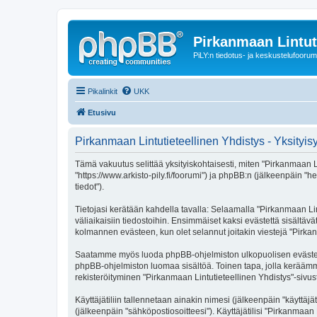
Pirkanmaan Lintut
PiLY:n tiedotus- ja keskustelufoorum
Pikalinkit
UKK
Etusivu
Pirkanmaan Lintutieteellinen Yhdistys - Yksityi
Tämä vakuutus selittää yksityiskohtaisesti, miten "Pirkanmaan Lin
"https://www.arkisto-pily.fi/foorumi") ja phpBB:n (jälkeenpäin "
tiedot").
Tietojasi kerätään kahdella tavalla: Selaamalla "Pirkanmaan Lint
väliaikaisiin tiedostoihin. Ensimmäiset kaksi evästettä sisältäv
kolmannen evästeen, kun olet selannut joitakin viestejä "Pirkan
Saatamme myös luoda phpBB-ohjelmiston ulkopuolisen evästeen "P
phpBB-ohjelmiston luomaa sisältöä. Toinen tapa, jolla keräämme 
rekisteröityminen "Pirkanmaan Lintutieteellinen Yhdistys"-sivust
Käyttäjätiliin tallennetaan ainakin nimesi (jälkeenpäin "käyttä
(jälkeenpäin "sähköpostiosoitteesi"). Käyttäjätilisi "Pirkanmaan 