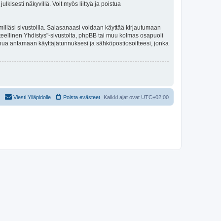
kisesti näkyvillä. Voit myös liittyä ja poistua
illäsi sivustoilla. Salasanaasi voidaan käyttää kirjautumaan
eteellinen Yhdistys"-sivustolta, phpBB tai muu kolmas osapuoli
inua antamaan käyttäjätunnuksesi ja sähköpostiosoitteesi, jonka
Viesti Ylläpidolle
Poista evästeet
Kaikki ajat ovat
UTC+02:00