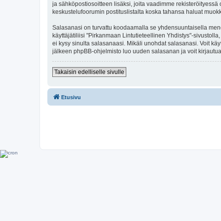
ja sähköpostiosoitteen lisäksi, joita vaadimme rekisteröityessä o
keskustelufoorumin postituslistalta koska tahansa haluat muok
Salasanasi on turvattu koodaamalla se yhdensuuntaisella menete
käyttäjätiliisi "Pirkanmaan Lintutieteellinen Yhdistys"-sivusto
ei kysy sinulta salasanaasi. Mikäli unohdat salasanasi. Voit k
jälkeen phpBB-ohjelmisto luo uuden salasanan ja voit kirjautua
Takaisin edelliselle sivulle
Etusivu