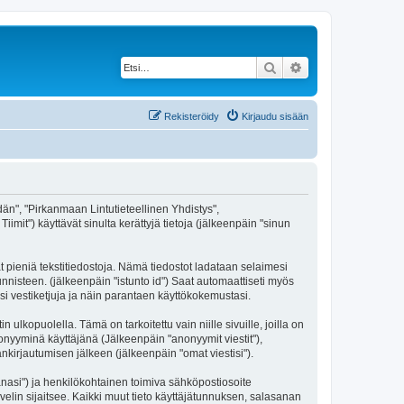
Etsi
Tarkennettu haku
Rekisteröidy
Kirjaudu sisään
idän", "Pirkanmaan Lintutieteellinen Yhdistys",
imit") käyttävät sinulta kerättyjä tietoja (jälkeenpäin "sinun
t pieniä tekstitiedostoja. Nämä tiedostot ladataan selaimesi
unnisteen. (jälkeenpäin "istunto id") Saat automaattiseti myös
si vestiketjuja ja näin parantaen käyttökokemustasi.
opuolella. Tämä on tarkoitettu vain niille sivuille, joilla on
nonyyminä käyttäjänä (Jälkeenpäin "anonyymit viestit"),
änkirjautumisen jälkeen (jälkeenpäin "omat viestisi").
sanasi") ja henkilökohtainen toimiva sähköpostiosoite
lvelin sijaitsee. Kaikki muut tieto käyttäjätunnuksen, salasanan