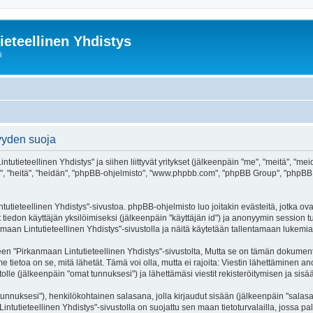
ieteellinen Yhdistys
i
syyden suoja
tutieteellinen Yhdistys" ja siihen liittyvät yritykset (jälkeenpäin "me", "meitä", "me
he", "heitä", "heidän", "phpBB-ohjelmisto", "www.phpbb.com", "phpBB Group", "phpBB Ti
utieteellinen Yhdistys"-sivustoa. phpBB-ohjelmisto luo joitakin evästeitä, jotka ova
ät tiedon käyttäjän yksilöimiseksi (jälkeenpäin "käyttäjän id") ja anonyymin session t
maan Lintutieteellinen Yhdistys"-sivustolla ja näitä käytetään tallentamaan lukemia
irkanmaan Lintutieteellinen Yhdistys"-sivustolta, Mutta se on tämän dokumentin ulk
tietoa on se, mitä lähetät. Tämä voi olla, mutta ei rajoita: Viestin lähettäminen a
olle (jälkeenpäin "omat tunnuksesi") ja lähettämäsi viestit rekisteröitymisen ja sisä
jätunnuksesi"), henkilökohtainen salasana, jolla kirjaudut sisään (jälkeenpäin "sala
Lintutieteellinen Yhdistys"-sivustolla on suojattu sen maan tietoturvalailla, jossa pa