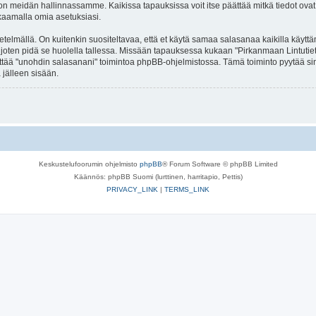
n meidän hallinnassamme. Kaikissa tapauksissa voit itse päättää mitkä tiedot ovat jul
kaamalla omia asetuksiasi.
lmällä. On kuitenkin suositeltavaa, että et käytä samaa salasanaa kaikilla käyttäm
lla, joten pidä se huolella tallessa. Missään tapauksessa kukaan "Pirkanmaan Lintuti
äyttää "unohdin salasanani" toimintoa phpBB-ohjelmistossa. Tämä toiminto pyytää s
 jälleen sisään.
Keskustelufoorumin ohjelmisto
phpBB
® Forum Software © phpBB Limited
Käännös: phpBB Suomi (lurttinen, harritapio, Pettis)
PRIVACY_LINK
|
TERMS_LINK