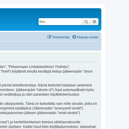
Etsi
Tarkennettu haku
Rekisteröidy
Kirjaudu sisään
idän", "Pirkanmaan Lintutieteellinen Yhdistys",
imit") käyttävät sinulta kerättyjä tietoja (jälkeenpäin "sinun
t pieniä tekstitiedostoja. Nämä tiedostot ladataan selaimesi
unnisteen. (jälkeenpäin "istunto id") Saat automaattiseti myös
si vestiketjuja ja näin parantaen käyttökokemustasi.
opuolella. Tämä on tarkoitettu vain niille sivuille, joilla on
nonyyminä käyttäjänä (Jälkeenpäin "anonyymit viestit"),
änkirjautumisen jälkeen (jälkeenpäin "omat viestisi").
sanasi") ja henkilökohtainen toimiva sähköpostiosoite
lvelin sijaitsee. Kaikki muut tieto käyttäjätunnuksen, salasanan