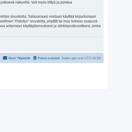
kisesti näkyvillä. Voit myös liittyä ja poistua
illäsi sivustoilla. Salasanaasi voidaan käyttää kirjautumaan
eteellinen Yhdistys"-sivustolta, phpBB tai muu kolmas osapuoli
inua antamaan käyttäjätunnuksesi ja sähköpostiosoitteesi, jonka
Viesti Ylläpidolle
Poista evästeet
Kaikki ajat ovat
UTC+02:00