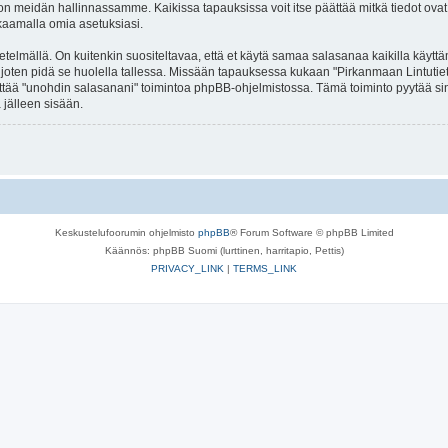
n meidän hallinnassamme. Kaikissa tapauksissa voit itse päättää mitkä tiedot ovat jul
kaamalla omia asetuksiasi.
lmällä. On kuitenkin suositeltavaa, että et käytä samaa salasanaa kaikilla käyttäm
lla, joten pidä se huolella tallessa. Missään tapauksessa kukaan "Pirkanmaan Lintuti
äyttää "unohdin salasanani" toimintoa phpBB-ohjelmistossa. Tämä toiminto pyytää s
 jälleen sisään.
Keskustelufoorumin ohjelmisto
phpBB
® Forum Software © phpBB Limited
Käännös: phpBB Suomi (lurttinen, harritapio, Pettis)
PRIVACY_LINK
|
TERMS_LINK