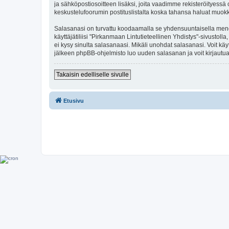
ja sähköpostiosoitteen lisäksi, joita vaadimme rekisteröityessä o
keskustelufoorumin postituslistalta koska tahansa haluat muok
Salasanasi on turvattu koodaamalla se yhdensuuntaisella menete
käyttäjätiliisi "Pirkanmaan Lintutieteellinen Yhdistys"-sivusto
ei kysy sinulta salasanaasi. Mikäli unohdat salasanasi. Voit k
jälkeen phpBB-ohjelmisto luo uuden salasanan ja voit kirjautua
Takaisin edelliselle sivulle
Etusivu