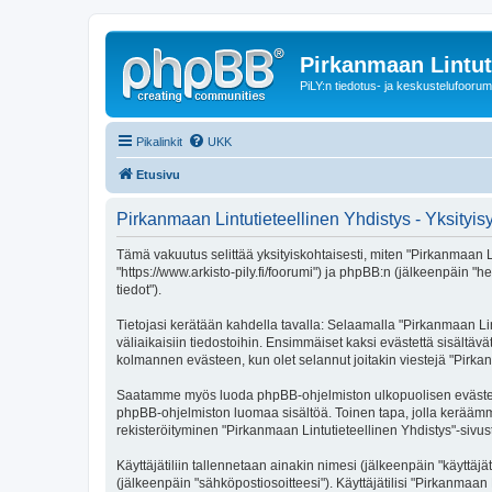
Pirkanmaan Lintut
PiLY:n tiedotus- ja keskustelufoorum
Pikalinkit
UKK
Etusivu
Pirkanmaan Lintutieteellinen Yhdistys - Yksityi
Tämä vakuutus selittää yksityiskohtaisesti, miten "Pirkanmaan Lin
"https://www.arkisto-pily.fi/foorumi") ja phpBB:n (jälkeenpäin "
tiedot").
Tietojasi kerätään kahdella tavalla: Selaamalla "Pirkanmaan Lint
väliaikaisiin tiedostoihin. Ensimmäiset kaksi evästettä sisältäv
kolmannen evästeen, kun olet selannut joitakin viestejä "Pirkan
Saatamme myös luoda phpBB-ohjelmiston ulkopuolisen evästeen "P
phpBB-ohjelmiston luomaa sisältöä. Toinen tapa, jolla keräämme 
rekisteröityminen "Pirkanmaan Lintutieteellinen Yhdistys"-sivust
Käyttäjätiliin tallennetaan ainakin nimesi (jälkeenpäin "käyttä
(jälkeenpäin "sähköpostiosoitteesi"). Käyttäjätilisi "Pirkanmaan 