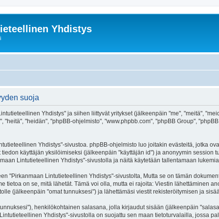
ieteellinen Yhdistys
i
syyden suoja
tutieteellinen Yhdistys" ja siihen liittyvät yritykset (jälkeenpäin "me", "meitä", "me
he", "heitä", "heidän", "phpBB-ohjelmisto", "www.phpbb.com", "phpBB Group", "phpBB Ti
utieteellinen Yhdistys"-sivustoa. phpBB-ohjelmisto luo joitakin evästeitä, jotka ova
ät tiedon käyttäjän yksilöimiseksi (jälkeenpäin "käyttäjän id") ja anonyymin session t
maan Lintutieteellinen Yhdistys"-sivustolla ja näitä käytetään tallentamaan lukemia
irkanmaan Lintutieteellinen Yhdistys"-sivustolta, Mutta se on tämän dokumentin ulk
tietoa on se, mitä lähetät. Tämä voi olla, mutta ei rajoita: Viestin lähettäminen a
olle (jälkeenpäin "omat tunnuksesi") ja lähettämäsi viestit rekisteröitymisen ja sisä
jätunnuksesi"), henkilökohtainen salasana, jolla kirjaudut sisään (jälkeenpäin "sala
Lintutieteellinen Yhdistys"-sivustolla on suojattu sen maan tietoturvalailla, jossa pa