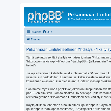
Pirkanmaan Lintut
PiLY:n tiedotus- ja keskustelufoorum
Pikalinkit
UKK
Etusivu
Pirkanmaan Lintutieteellinen Yhdistys - Yksityi
Tämä vakuutus selittää yksityiskohtaisesti, miten "Pirkanmaan Lin
"https://www.arkisto-pily.fi/foorumi") ja phpBB:n (jälkeenpäin "
tiedot").
Tietojasi kerätään kahdella tavalla: Selaamalla "Pirkanmaan Lint
väliaikaisiin tiedostoihin. Ensimmäiset kaksi evästettä sisältäv
kolmannen evästeen, kun olet selannut joitakin viestejä "Pirkan
Saatamme myös luoda phpBB-ohjelmiston ulkopuolisen evästeen "P
phpBB-ohjelmiston luomaa sisältöä. Toinen tapa, jolla keräämme 
rekisteröityminen "Pirkanmaan Lintutieteellinen Yhdistys"-sivust
Käyttäjätiliin tallennetaan ainakin nimesi (jälkeenpäin "käyttä
(jälkeenpäin "sähköpostiosoitteesi"). Käyttäjätilisi "Pirkanmaan 