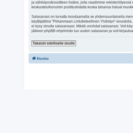
ja sähköpostiosoitteen lisäksi, joita vaadimme rekisteröityessä o
keskustelufoorumin postituslistalta koska tahansa haluat muok
Salasanasi on turvattu koodaamalla se yhdensuuntaisella menete
käyttäjätiliisi "Pirkanmaan Lintutieteellinen Yhdistys"-sivusto
ei kysy sinulta salasanaasi. Mikäli unohdat salasanasi. Voit k
jälkeen phpBB-ohjelmisto luo uuden salasanan ja voit kirjautua
Takaisin edelliselle sivulle
Etusivu