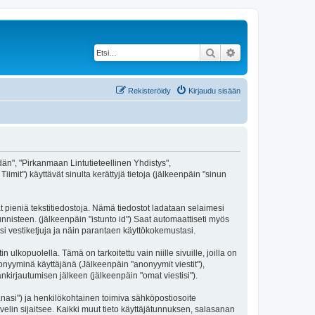
Etsi
Tarkennettu haku
Rekisteröidy
Kirjaudu sisään
idän", "Pirkanmaan Lintutieteellinen Yhdistys",
imit") käyttävät sinulta kerättyjä tietoja (jälkeenpäin "sinun
t pieniä tekstitiedostoja. Nämä tiedostot ladataan selaimesi
unnisteen. (jälkeenpäin "istunto id") Saat automaattiseti myös
si vestiketjuja ja näin parantaen käyttökokemustasi.
opuolella. Tämä on tarkoitettu vain niille sivuille, joilla on
nonyyminä käyttäjänä (Jälkeenpäin "anonyymit viestit"),
änkirjautumisen jälkeen (jälkeenpäin "omat viestisi").
sanasi") ja henkilökohtainen toimiva sähköpostiosoite
lvelin sijaitsee. Kaikki muut tieto käyttäjätunnuksen, salasanan