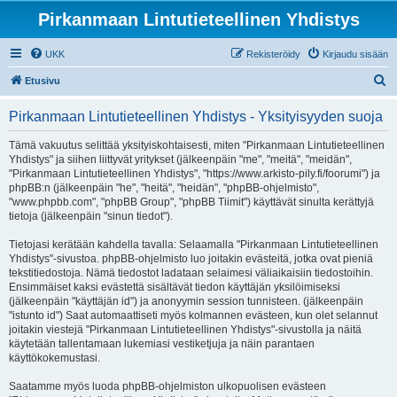
Pirkanmaan Lintutieteellinen Yhdistys
UKK
Rekisteröidy
Kirjaudu sisään
E
Etusivu
t
Pirkanmaan Lintutieteellinen Yhdistys - Yksityisyyden suoja
s
i
Tämä vakuutus selittää yksityiskohtaisesti, miten "Pirkanmaan Lintutieteellinen
Yhdistys" ja siihen liittyvät yritykset (jälkeenpäin "me", "meitä", "meidän",
"Pirkanmaan Lintutieteellinen Yhdistys", "https://www.arkisto-pily.fi/foorumi") ja
phpBB:n (jälkeenpäin "he", "heitä", "heidän", "phpBB-ohjelmisto",
"www.phpbb.com", "phpBB Group", "phpBB Tiimit") käyttävät sinulta kerättyjä
tietoja (jälkeenpäin "sinun tiedot").
Tietojasi kerätään kahdella tavalla: Selaamalla "Pirkanmaan Lintutieteellinen
Yhdistys"-sivustoa. phpBB-ohjelmisto luo joitakin evästeitä, jotka ovat pieniä
tekstitiedostoja. Nämä tiedostot ladataan selaimesi väliaikaisiin tiedostoihin.
Ensimmäiset kaksi evästettä sisältävät tiedon käyttäjän yksilöimiseksi
(jälkeenpäin "käyttäjän id") ja anonyymin session tunnisteen. (jälkeenpäin
"istunto id") Saat automaattiseti myös kolmannen evästeen, kun olet selannut
joitakin viestejä "Pirkanmaan Lintutieteellinen Yhdistys"-sivustolla ja näitä
käytetään tallentamaan lukemiasi vestiketjuja ja näin parantaen
käyttökokemustasi.
Saatamme myös luoda phpBB-ohjelmiston ulkopuolisen evästeen