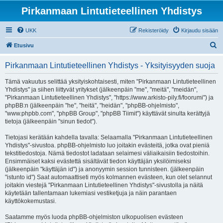
Pirkanmaan Lintutieteellinen Yhdistys
UKK
Rekisteröidy
Kirjaudu sisään
E
Etusivu
t
Pirkanmaan Lintutieteellinen Yhdistys - Yksityisyyden suoja
s
i
Tämä vakuutus selittää yksityiskohtaisesti, miten "Pirkanmaan Lintutieteellinen
Yhdistys" ja siihen liittyvät yritykset (jälkeenpäin "me", "meitä", "meidän",
"Pirkanmaan Lintutieteellinen Yhdistys", "https://www.arkisto-pily.fi/foorumi") ja
phpBB:n (jälkeenpäin "he", "heitä", "heidän", "phpBB-ohjelmisto",
"www.phpbb.com", "phpBB Group", "phpBB Tiimit") käyttävät sinulta kerättyjä
tietoja (jälkeenpäin "sinun tiedot").
Tietojasi kerätään kahdella tavalla: Selaamalla "Pirkanmaan Lintutieteellinen
Yhdistys"-sivustoa. phpBB-ohjelmisto luo joitakin evästeitä, jotka ovat pieniä
tekstitiedostoja. Nämä tiedostot ladataan selaimesi väliaikaisiin tiedostoihin.
Ensimmäiset kaksi evästettä sisältävät tiedon käyttäjän yksilöimiseksi
(jälkeenpäin "käyttäjän id") ja anonyymin session tunnisteen. (jälkeenpäin
"istunto id") Saat automaattiseti myös kolmannen evästeen, kun olet selannut
joitakin viestejä "Pirkanmaan Lintutieteellinen Yhdistys"-sivustolla ja näitä
käytetään tallentamaan lukemiasi vestiketjuja ja näin parantaen
käyttökokemustasi.
Saatamme myös luoda phpBB-ohjelmiston ulkopuolisen evästeen