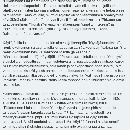
"Pirkanmaan Lintutieteellinen Yhdistys"-sivustolta, Mutta se on tämän
dokumentin ulkopuolella. Tämä on tarkoitettu vain niille sivuille, joilla on
phpBB-ohjelmiston luomaa sisältöä. Toinen tapa, jolla keräämme tietoa on se,
mitä lähetät. Tämä voi olla, mutta ei rajoita: Viestin lähettäminen anonyyminä
käyttäjänä (Jälkeenpäin "anonyymit viestit"), rekisteröityminen "Pirkanmaan
Lintutieteellinen Yhdistys"-sivustolle (jälkeenpäin "omat tunnuksesi") ja
lähettämäsi viestit rekisteröitymisen ja sisäänkirjautumisen jälkeen
(jälkeenpäin "omat viestisi").
Käyttäjätiliin tallennetaan ainakin nimesi (jälkeenpäin "käyttäjätunnuksesi"),
henkilökohtainen salasana, jolla kirjaudut sisään (jälkeenpäin "salasanasi") ja
henkilökohtainen toimiva sähköpostiosoite (jälkeenpäin
"sähköpostiosoitteesi"). Käyttäjätilisi "Pirkanmaan Lintutieteellinen Yhdistys"-
sivustolla on suojattu sen maan tietoturvalailla, jossa palvelin sijaitsee. Kaikki
muut tieto käyttäjätunnuksen, salasanan ja sähköpostiosoitteen lisäksi, joita
vaadimme rekisteröityessä on meidän hallinnassamme. Kaikissa tapauksissa
voit itse päättää mitkä tiedot ovat julkisesti näkyvillä. Voit myös liittyä ja poistua
keskustelufoorumin postituslistalta koska tahansa haluat muokkaamalla omia
asetuksiasi.
Salasanasi on turvattu koodaamalla se yhdensuuntaisella menetelmällä. On
kuitenkin suositeltavaa, että et käytä samaa salasanaa kaikilla käyttämilläsi
sivustoilla. Salasanaasi voidaan käyttää kirjautumaan käyttäjätiliisi
"Pirkanmaan Lintutieteellinen Yhdistys"-sivustolla, joten pidä se huolella
tallessa. Missään tapauksessa kukaan "Pirkanmaan Lintutieteellinen
Yhdistys"-sivustolta, phpBB tai muu kolmas osapuoli ei kysy sinulta
salasanaasi. Mikäli unohdat salasanasi. Voit käyttää "unohdin salasanani"
toimintoa phpBB-ohjelmistossa. Tämä toiminto pyytää sinua antamaan