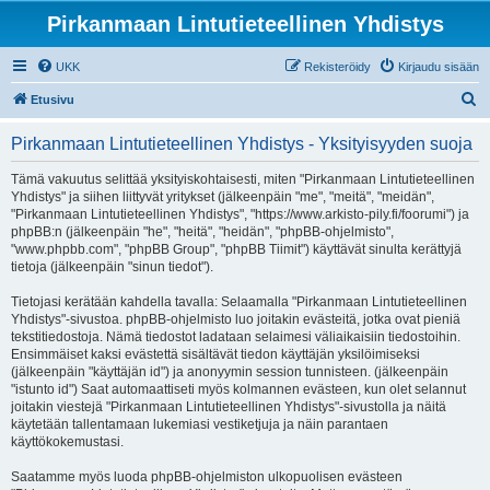
Pirkanmaan Lintutieteellinen Yhdistys
UKK
Rekisteröidy
Kirjaudu sisään
E
Etusivu
t
Pirkanmaan Lintutieteellinen Yhdistys - Yksityisyyden suoja
s
i
Tämä vakuutus selittää yksityiskohtaisesti, miten "Pirkanmaan Lintutieteellinen
Yhdistys" ja siihen liittyvät yritykset (jälkeenpäin "me", "meitä", "meidän",
"Pirkanmaan Lintutieteellinen Yhdistys", "https://www.arkisto-pily.fi/foorumi") ja
phpBB:n (jälkeenpäin "he", "heitä", "heidän", "phpBB-ohjelmisto",
"www.phpbb.com", "phpBB Group", "phpBB Tiimit") käyttävät sinulta kerättyjä
tietoja (jälkeenpäin "sinun tiedot").
Tietojasi kerätään kahdella tavalla: Selaamalla "Pirkanmaan Lintutieteellinen
Yhdistys"-sivustoa. phpBB-ohjelmisto luo joitakin evästeitä, jotka ovat pieniä
tekstitiedostoja. Nämä tiedostot ladataan selaimesi väliaikaisiin tiedostoihin.
Ensimmäiset kaksi evästettä sisältävät tiedon käyttäjän yksilöimiseksi
(jälkeenpäin "käyttäjän id") ja anonyymin session tunnisteen. (jälkeenpäin
"istunto id") Saat automaattiseti myös kolmannen evästeen, kun olet selannut
joitakin viestejä "Pirkanmaan Lintutieteellinen Yhdistys"-sivustolla ja näitä
käytetään tallentamaan lukemiasi vestiketjuja ja näin parantaen
käyttökokemustasi.
Saatamme myös luoda phpBB-ohjelmiston ulkopuolisen evästeen