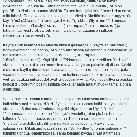
"Pirkanmaan Lintutieteellinen Yhdistys"-sivustolta, Mutta se on tämän
dokumentin ulkopuolella. Tämä on tarkoitettu vain niille sivuille, joilla on
phpBB-ohjelmiston luomaa sisältöä. Toinen tapa, jolla keräämme tietoa on se,
mitä lähetät. Tämä voi olla, mutta ei rajoita: Viestin lähettäminen anonyyminä
käyttäjänä (Jälkeenpäin "anonyymit viestit"), rekisteröityminen "Pirkanmaan
Lintutieteellinen Yhdistys"-sivustolle (jälkeenpäin "omat tunnuksesi") ja
lähettämäsi viestit rekisteröitymisen ja sisäänkirjautumisen jälkeen
(jälkeenpäin "omat viestisi").
Käyttäjätiliin tallennetaan ainakin nimesi (jälkeenpäin "käyttäjätunnuksesi"),
henkilökohtainen salasana, jolla kirjaudut sisään (jälkeenpäin "salasanasi") ja
henkilökohtainen toimiva sähköpostiosoite (jälkeenpäin
"sähköpostiosoitteesi"). Käyttäjätilisi "Pirkanmaan Lintutieteellinen Yhdistys"-
sivustolla on suojattu sen maan tietoturvalailla, jossa palvelin sijaitsee. Kaikki
muut tieto käyttäjätunnuksen, salasanan ja sähköpostiosoitteen lisäksi, joita
vaadimme rekisteröityessä on meidän hallinnassamme. Kaikissa tapauksissa
voit itse päättää mitkä tiedot ovat julkisesti näkyvillä. Voit myös liittyä ja poistua
keskustelufoorumin postituslistalta koska tahansa haluat muokkaamalla omia
asetuksiasi.
Salasanasi on turvattu koodaamalla se yhdensuuntaisella menetelmällä. On
kuitenkin suositeltavaa, että et käytä samaa salasanaa kaikilla käyttämilläsi
sivustoilla. Salasanaasi voidaan käyttää kirjautumaan käyttäjätiliisi
"Pirkanmaan Lintutieteellinen Yhdistys"-sivustolla, joten pidä se huolella
tallessa. Missään tapauksessa kukaan "Pirkanmaan Lintutieteellinen
Yhdistys"-sivustolta, phpBB tai muu kolmas osapuoli ei kysy sinulta
salasanaasi. Mikäli unohdat salasanasi. Voit käyttää "unohdin salasanani"
toimintoa phpBB-ohjelmistossa. Tämä toiminto pyytää sinua antamaan