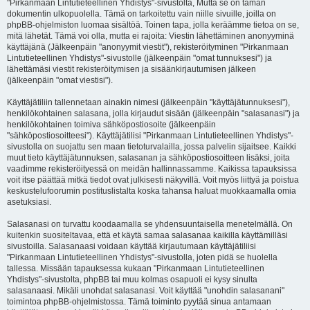
"Pirkanmaan Lintutieteellinen Yhdistys"-sivustolta, Mutta se on tämän
dokumentin ulkopuolella. Tämä on tarkoitettu vain niille sivuille, joilla on
phpBB-ohjelmiston luomaa sisältöä. Toinen tapa, jolla keräämme tietoa on se,
mitä lähetät. Tämä voi olla, mutta ei rajoita: Viestin lähettäminen anonyyminä
käyttäjänä (Jälkeenpäin "anonyymit viestit"), rekisteröityminen "Pirkanmaan
Lintutieteellinen Yhdistys"-sivustolle (jälkeenpäin "omat tunnuksesi") ja
lähettämäsi viestit rekisteröitymisen ja sisäänkirjautumisen jälkeen
(jälkeenpäin "omat viestisi").
Käyttäjätiliin tallennetaan ainakin nimesi (jälkeenpäin "käyttäjätunnuksesi"),
henkilökohtainen salasana, jolla kirjaudut sisään (jälkeenpäin "salasanasi") ja
henkilökohtainen toimiva sähköpostiosoite (jälkeenpäin
"sähköpostiosoitteesi"). Käyttäjätilisi "Pirkanmaan Lintutieteellinen Yhdistys"-
sivustolla on suojattu sen maan tietoturvalailla, jossa palvelin sijaitsee. Kaikki
muut tieto käyttäjätunnuksen, salasanan ja sähköpostiosoitteen lisäksi, joita
vaadimme rekisteröityessä on meidän hallinnassamme. Kaikissa tapauksissa
voit itse päättää mitkä tiedot ovat julkisesti näkyvillä. Voit myös liittyä ja poistua
keskustelufoorumin postituslistalta koska tahansa haluat muokkaamalla omia
asetuksiasi.
Salasanasi on turvattu koodaamalla se yhdensuuntaisella menetelmällä. On
kuitenkin suositeltavaa, että et käytä samaa salasanaa kaikilla käyttämilläsi
sivustoilla. Salasanaasi voidaan käyttää kirjautumaan käyttäjätiliisi
"Pirkanmaan Lintutieteellinen Yhdistys"-sivustolla, joten pidä se huolella
tallessa. Missään tapauksessa kukaan "Pirkanmaan Lintutieteellinen
Yhdistys"-sivustolta, phpBB tai muu kolmas osapuoli ei kysy sinulta
salasanaasi. Mikäli unohdat salasanasi. Voit käyttää "unohdin salasanani"
toimintoa phpBB-ohjelmistossa. Tämä toiminto pyytää sinua antamaan