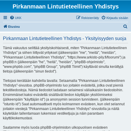
Pirkanmaan Lintutieteellinen Yhdistys
UKK
Rekisteröidy
Kirjaudu sisään
E
Etusivu
t
Pirkanmaan Lintutieteellinen Yhdistys - Yksityisyyden suoja
s
i
Tämä vakuutus selittää yksityiskohtaisesti, miten "Pirkanmaan Lintutieteellinen
Yhdistys" ja siihen liittyvät yritykset (jälkeenpäin "me", "meitä", "meidän",
"Pirkanmaan Lintutieteellinen Yhdistys", "https://www.arkisto-pily.fi/foorumi") ja
phpBB:n (jälkeenpäin "he", "heitä", "heidän", "phpBB-ohjelmisto",
"www.phpbb.com", "phpBB Group", "phpBB Tiimit") käyttävät sinulta kerättyjä
tietoja (jälkeenpäin "sinun tiedot").
Tietojasi kerätään kahdella tavalla: Selaamalla "Pirkanmaan Lintutieteellinen
Yhdistys"-sivustoa. phpBB-ohjelmisto luo joitakin evästeitä, jotka ovat pieniä
tekstitiedostoja. Nämä tiedostot ladataan selaimesi väliaikaisiin tiedostoihin.
Ensimmäiset kaksi evästettä sisältävät tiedon käyttäjän yksilöimiseksi
(jälkeenpäin "käyttäjän id") ja anonyymin session tunnisteen. (jälkeenpäin
"istunto id") Saat automaattiseti myös kolmannen evästeen, kun olet selannut
joitakin viestejä "Pirkanmaan Lintutieteellinen Yhdistys"-sivustolla ja näitä
käytetään tallentamaan lukemiasi vestiketjuja ja näin parantaen
käyttökokemustasi.
Saatamme myös luoda phpBB-ohjelmiston ulkopuolisen evästeen