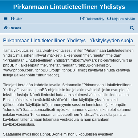
Pirkanmaan Lintutieteellinen Yhdistys
UKK
Rekisteröidy
Kirjaudu sisään
E
Etusivu
t
Pirkanmaan Lintutieteellinen Yhdistys - Yksityisyyden suoja
s
i
Tämä vakuutus selittää yksityiskohtaisesti, miten "Pirkanmaan Lintutieteellinen
Yhdistys" ja siihen liittyvät yritykset (jälkeenpäin "me", "meitä", "meidän",
"Pirkanmaan Lintutieteellinen Yhdistys", "https://www.arkisto-pily.fi/foorumi") ja
phpBB:n (jälkeenpäin "he", "heitä", "heidän", "phpBB-ohjelmisto",
"www.phpbb.com", "phpBB Group", "phpBB Tiimit") käyttävät sinulta kerättyjä
tietoja (jälkeenpäin "sinun tiedot").
Tietojasi kerätään kahdella tavalla: Selaamalla "Pirkanmaan Lintutieteellinen
Yhdistys"-sivustoa. phpBB-ohjelmisto luo joitakin evästeitä, jotka ovat pieniä
tekstitiedostoja. Nämä tiedostot ladataan selaimesi väliaikaisiin tiedostoihin.
Ensimmäiset kaksi evästettä sisältävät tiedon käyttäjän yksilöimiseksi
(jälkeenpäin "käyttäjän id") ja anonyymin session tunnisteen. (jälkeenpäin
"istunto id") Saat automaattiseti myös kolmannen evästeen, kun olet selannut
joitakin viestejä "Pirkanmaan Lintutieteellinen Yhdistys"-sivustolla ja näitä
käytetään tallentamaan lukemiasi vestiketjuja ja näin parantaen
käyttökokemustasi.
Saatamme myös luoda phpBB-ohjelmiston ulkopuolisen evästeen