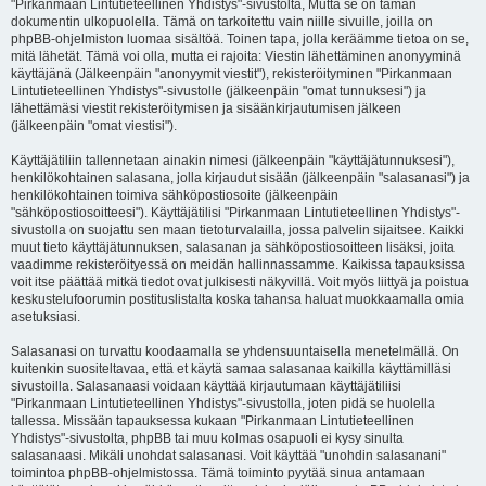
"Pirkanmaan Lintutieteellinen Yhdistys"-sivustolta, Mutta se on tämän
dokumentin ulkopuolella. Tämä on tarkoitettu vain niille sivuille, joilla on
phpBB-ohjelmiston luomaa sisältöä. Toinen tapa, jolla keräämme tietoa on se,
mitä lähetät. Tämä voi olla, mutta ei rajoita: Viestin lähettäminen anonyyminä
käyttäjänä (Jälkeenpäin "anonyymit viestit"), rekisteröityminen "Pirkanmaan
Lintutieteellinen Yhdistys"-sivustolle (jälkeenpäin "omat tunnuksesi") ja
lähettämäsi viestit rekisteröitymisen ja sisäänkirjautumisen jälkeen
(jälkeenpäin "omat viestisi").
Käyttäjätiliin tallennetaan ainakin nimesi (jälkeenpäin "käyttäjätunnuksesi"),
henkilökohtainen salasana, jolla kirjaudut sisään (jälkeenpäin "salasanasi") ja
henkilökohtainen toimiva sähköpostiosoite (jälkeenpäin
"sähköpostiosoitteesi"). Käyttäjätilisi "Pirkanmaan Lintutieteellinen Yhdistys"-
sivustolla on suojattu sen maan tietoturvalailla, jossa palvelin sijaitsee. Kaikki
muut tieto käyttäjätunnuksen, salasanan ja sähköpostiosoitteen lisäksi, joita
vaadimme rekisteröityessä on meidän hallinnassamme. Kaikissa tapauksissa
voit itse päättää mitkä tiedot ovat julkisesti näkyvillä. Voit myös liittyä ja poistua
keskustelufoorumin postituslistalta koska tahansa haluat muokkaamalla omia
asetuksiasi.
Salasanasi on turvattu koodaamalla se yhdensuuntaisella menetelmällä. On
kuitenkin suositeltavaa, että et käytä samaa salasanaa kaikilla käyttämilläsi
sivustoilla. Salasanaasi voidaan käyttää kirjautumaan käyttäjätiliisi
"Pirkanmaan Lintutieteellinen Yhdistys"-sivustolla, joten pidä se huolella
tallessa. Missään tapauksessa kukaan "Pirkanmaan Lintutieteellinen
Yhdistys"-sivustolta, phpBB tai muu kolmas osapuoli ei kysy sinulta
salasanaasi. Mikäli unohdat salasanasi. Voit käyttää "unohdin salasanani"
toimintoa phpBB-ohjelmistossa. Tämä toiminto pyytää sinua antamaan