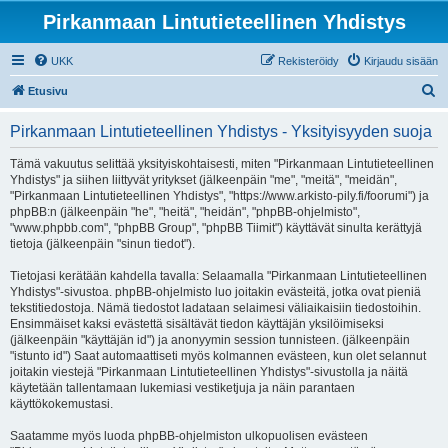
Pirkanmaan Lintutieteellinen Yhdistys
UKK
Rekisteröidy
Kirjaudu sisään
E
Etusivu
t
Pirkanmaan Lintutieteellinen Yhdistys - Yksityisyyden suoja
s
i
Tämä vakuutus selittää yksityiskohtaisesti, miten "Pirkanmaan Lintutieteellinen
Yhdistys" ja siihen liittyvät yritykset (jälkeenpäin "me", "meitä", "meidän",
"Pirkanmaan Lintutieteellinen Yhdistys", "https://www.arkisto-pily.fi/foorumi") ja
phpBB:n (jälkeenpäin "he", "heitä", "heidän", "phpBB-ohjelmisto",
"www.phpbb.com", "phpBB Group", "phpBB Tiimit") käyttävät sinulta kerättyjä
tietoja (jälkeenpäin "sinun tiedot").
Tietojasi kerätään kahdella tavalla: Selaamalla "Pirkanmaan Lintutieteellinen
Yhdistys"-sivustoa. phpBB-ohjelmisto luo joitakin evästeitä, jotka ovat pieniä
tekstitiedostoja. Nämä tiedostot ladataan selaimesi väliaikaisiin tiedostoihin.
Ensimmäiset kaksi evästettä sisältävät tiedon käyttäjän yksilöimiseksi
(jälkeenpäin "käyttäjän id") ja anonyymin session tunnisteen. (jälkeenpäin
"istunto id") Saat automaattiseti myös kolmannen evästeen, kun olet selannut
joitakin viestejä "Pirkanmaan Lintutieteellinen Yhdistys"-sivustolla ja näitä
käytetään tallentamaan lukemiasi vestiketjuja ja näin parantaen
käyttökokemustasi.
Saatamme myös luoda phpBB-ohjelmiston ulkopuolisen evästeen