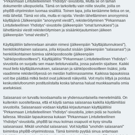
"Pirkanmaan Lintutieteellinen Yhdistys"-sivustolta, Mutta se on tämän
dokumentin ulkopuolella. Tämä on tarkoitettu vain niille sivuille, joilla on
phpBB-ohjelmiston luomaa sisältöä. Toinen tapa, jolla keräämme tietoa on se,
mitä lähetät. Tämä voi olla, mutta ei rajoita: Viestin lähettäminen anonyyminä
käyttäjänä (Jälkeenpäin "anonyymit viestit"), rekisteröityminen "Pirkanmaan
Lintutieteellinen Yhdistys"-sivustolle (jälkeenpäin "omat tunnuksesi") ja
lähettämäsi viestit rekisteröitymisen ja sisäänkirjautumisen jälkeen
(jälkeenpäin "omat viestisi").
Käyttäjätiliin tallennetaan ainakin nimesi (jälkeenpäin "käyttäjätunnuksesi"),
henkilökohtainen salasana, jolla kirjaudut sisään (jälkeenpäin "salasanasi") ja
henkilökohtainen toimiva sähköpostiosoite (jälkeenpäin
"sähköpostiosoitteesi"). Käyttäjätilisi "Pirkanmaan Lintutieteellinen Yhdistys"-
sivustolla on suojattu sen maan tietoturvalailla, jossa palvelin sijaitsee. Kaikki
muut tieto käyttäjätunnuksen, salasanan ja sähköpostiosoitteen lisäksi, joita
vaadimme rekisteröityessä on meidän hallinnassamme. Kaikissa tapauksissa
voit itse päättää mitkä tiedot ovat julkisesti näkyvillä. Voit myös liittyä ja poistua
keskustelufoorumin postituslistalta koska tahansa haluat muokkaamalla omia
asetuksiasi.
Salasanasi on turvattu koodaamalla se yhdensuuntaisella menetelmällä. On
kuitenkin suositeltavaa, että et käytä samaa salasanaa kaikilla käyttämilläsi
sivustoilla. Salasanaasi voidaan käyttää kirjautumaan käyttäjätiliisi
"Pirkanmaan Lintutieteellinen Yhdistys"-sivustolla, joten pidä se huolella
tallessa. Missään tapauksessa kukaan "Pirkanmaan Lintutieteellinen
Yhdistys"-sivustolta, phpBB tai muu kolmas osapuoli ei kysy sinulta
salasanaasi. Mikäli unohdat salasanasi. Voit käyttää "unohdin salasanani"
toimintoa phpBB-ohjelmistossa. Tämä toiminto pyytää sinua antamaan