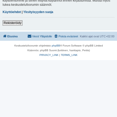
käyttöehtomme ja siihen liittyvät käytännöt ennen kirjautumista. Muista myös
lukea keskustelufoorumin säännöt.
Käyttöehdot
|
Yksityisyyden suoja
Rekisteröidy
Etusivu
Viesti Ylläpidolle
Poista evästeet
Kaikki ajat ovat
UTC+02:00
Keskustelufoorumin ohjelmisto
phpBB
® Forum Software © phpBB Limited
Käännös: phpBB Suomi (lurttinen, harritapio, Pettis)
PRIVACY_LINK
|
TERMS_LINK