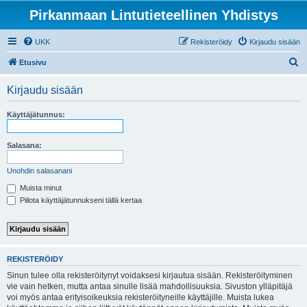
Pirkanmaan Lintutieteellinen Yhdistys
UKK
Rekisteröidy
Kirjaudu sisään
E
Etusivu
t
Kirjaudu sisään
s
i
Käyttäjätunnus:
Salasana:
Unohdin salasanani
Muista minut
Piilota käyttäjätunnukseni tällä kertaa
REKISTERÖIDY
Sinun tulee olla rekisteröitynyt voidaksesi kirjautua sisään. Rekisteröityminen
vie vain hetken, mutta antaa sinulle lisää mahdollisuuksia. Sivuston ylläpitäjä
voi myös antaa erityisoikeuksia rekisteröityneille käyttäjille. Muista lukea