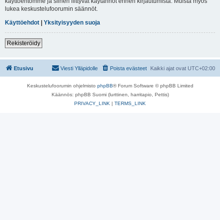
käyttöehtomme ja siihen liittyvät käytännöt ennen kirjautumista. Muista myös
lukea keskustelufoorumin säännöt.
Käyttöehdot
|
Yksityisyyden suoja
Rekisteröidy
Etusivu
Viesti Ylläpidolle
Poista evästeet
Kaikki ajat ovat
UTC+02:00
Keskustelufoorumin ohjelmisto
phpBB
® Forum Software © phpBB Limited
Käännös: phpBB Suomi (lurttinen, harritapio, Pettis)
PRIVACY_LINK
|
TERMS_LINK