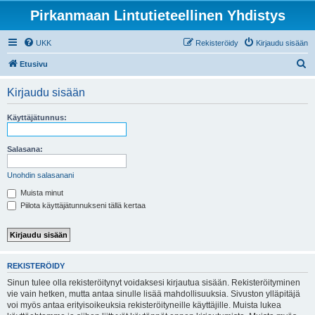
Pirkanmaan Lintutieteellinen Yhdistys
UKK
Rekisteröidy
Kirjaudu sisään
E
Etusivu
t
Kirjaudu sisään
s
i
Käyttäjätunnus:
Salasana:
Unohdin salasanani
Muista minut
Piilota käyttäjätunnukseni tällä kertaa
REKISTERÖIDY
Sinun tulee olla rekisteröitynyt voidaksesi kirjautua sisään. Rekisteröityminen
vie vain hetken, mutta antaa sinulle lisää mahdollisuuksia. Sivuston ylläpitäjä
voi myös antaa erityisoikeuksia rekisteröityneille käyttäjille. Muista lukea