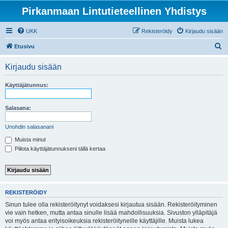
Pirkanmaan Lintutieteellinen Yhdistys
UKK
Rekisteröidy
Kirjaudu sisään
E
Etusivu
t
Kirjaudu sisään
s
i
Käyttäjätunnus:
Salasana:
Unohdin salasanani
Muista minut
Piilota käyttäjätunnukseni tällä kertaa
REKISTERÖIDY
Sinun tulee olla rekisteröitynyt voidaksesi kirjautua sisään. Rekisteröityminen
vie vain hetken, mutta antaa sinulle lisää mahdollisuuksia. Sivuston ylläpitäjä
voi myös antaa erityisoikeuksia rekisteröityneille käyttäjille. Muista lukea