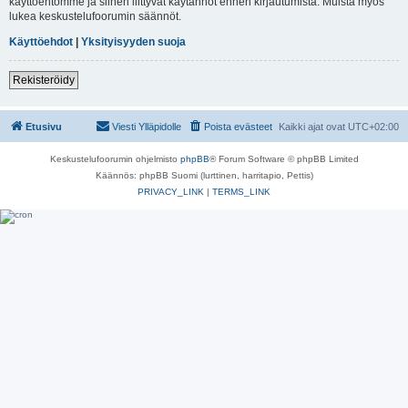
käyttöehtomme ja siihen liittyvät käytännöt ennen kirjautumista. Muista myös
lukea keskustelufoorumin säännöt.
Käyttöehdot
|
Yksityisyyden suoja
Rekisteröidy
Etusivu
Viesti Ylläpidolle
Poista evästeet
Kaikki ajat ovat
UTC+02:00
Keskustelufoorumin ohjelmisto
phpBB
® Forum Software © phpBB Limited
Käännös: phpBB Suomi (lurttinen, harritapio, Pettis)
PRIVACY_LINK
|
TERMS_LINK