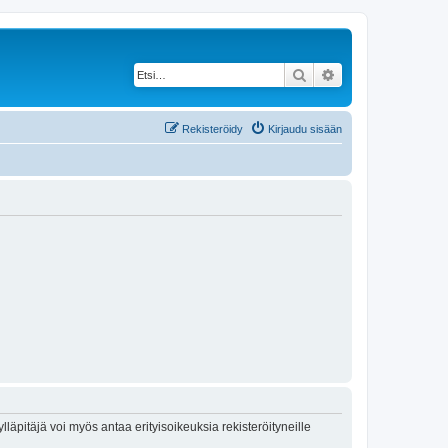
Etsi
Tarkennettu haku
Rekisteröidy
Kirjaudu sisään
lläpitäjä voi myös antaa erityisoikeuksia rekisteröityneille