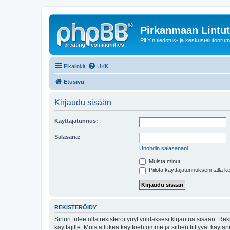
Pirkanmaan Lintut
PiLY:n tiedotus- ja keskustelufoorum
Pikalinkit
UKK
Etusivu
Kirjaudu sisään
Käyttäjätunnus:
Salasana:
Unohdin salasanani
Muista minut
Piilota käyttäjätunnukseni tällä k
REKISTERÖIDY
Sinun tulee olla rekisteröitynyt voidaksesi kirjautua sisään. Rek
käyttäjille. Muista lukea käyttöehtomme ja siihen liittyvät käy