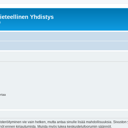
ieteellinen Yhdistys
i
ertaa
isteröityminen vie vain hetken, mutta antaa sinulle lisää mahdollisuuksia. Sivuston y
tännöt ennen kirjautumista. Muista myös lukea keskustelufoorumin säännöt.