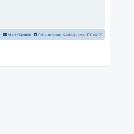
Viesti Ylläpidolle
Poista evästeet
Kaikki ajat ovat
UTC+02:00