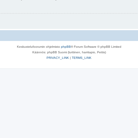
Keskustelufoorumin ohjelmisto
phpBB
® Forum Software © phpBB Limited
Käännös: phpBB Suomi (lurttinen, harritapio, Pettis)
PRIVACY_LINK
|
TERMS_LINK