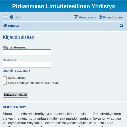
Pirkanmaan Lintutieteellinen Yhdistys
UKK
Rekisteröidy
Kirjaudu sisään
E
Etusivu
t
Kirjaudu sisään
s
i
Käyttäjätunnus:
Salasana:
Unohdin salasanani
Muista minut
Piilota käyttäjätunnukseni tällä kertaa
REKISTERÖIDY
Sinun tulee olla rekisteröitynyt voidaksesi kirjautua sisään. Rekisteröityminen
vie vain hetken, mutta antaa sinulle lisää mahdollisuuksia. Sivuston ylläpitäjä
voi myös antaa erityisoikeuksia rekisteröityneille käyttäjille. Muista lukea