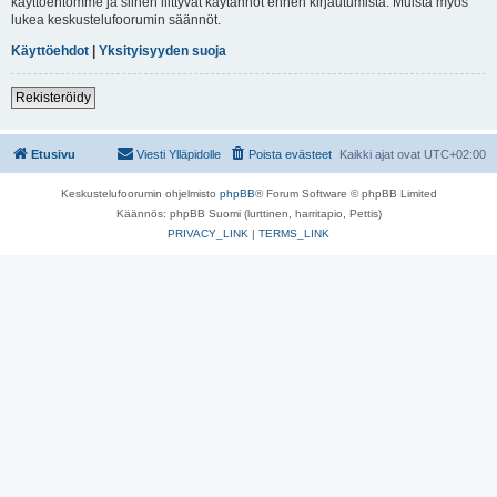
käyttöehtomme ja siihen liittyvät käytännöt ennen kirjautumista. Muista myös
lukea keskustelufoorumin säännöt.
Käyttöehdot
|
Yksityisyyden suoja
Rekisteröidy
Etusivu
Viesti Ylläpidolle
Poista evästeet
Kaikki ajat ovat
UTC+02:00
Keskustelufoorumin ohjelmisto
phpBB
® Forum Software © phpBB Limited
Käännös: phpBB Suomi (lurttinen, harritapio, Pettis)
PRIVACY_LINK
|
TERMS_LINK