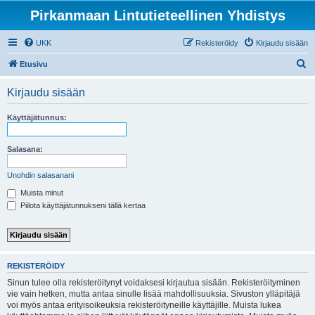
Pirkanmaan Lintutieteellinen Yhdistys
UKK
Rekisteröidy
Kirjaudu sisään
E
Etusivu
t
Kirjaudu sisään
s
i
Käyttäjätunnus:
Salasana:
Unohdin salasanani
Muista minut
Piilota käyttäjätunnukseni tällä kertaa
REKISTERÖIDY
Sinun tulee olla rekisteröitynyt voidaksesi kirjautua sisään. Rekisteröityminen
vie vain hetken, mutta antaa sinulle lisää mahdollisuuksia. Sivuston ylläpitäjä
voi myös antaa erityisoikeuksia rekisteröityneille käyttäjille. Muista lukea