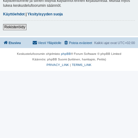
käyttöehtomme ja siihen liittyvät käytännöt ennen kirjautumista. Muista myös
lukea keskustelufoorumin säännöt.
Käyttöehdot
|
Yksityisyyden suoja
Rekisteröidy
Etusivu
Viesti Ylläpidolle
Poista evästeet
Kaikki ajat ovat
UTC+02:00
Keskustelufoorumin ohjelmisto
phpBB
® Forum Software © phpBB Limited
Käännös: phpBB Suomi (lurttinen, harritapio, Pettis)
PRIVACY_LINK
|
TERMS_LINK