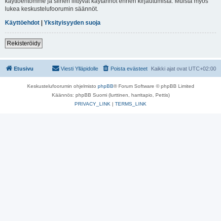
käyttöehtomme ja siihen liittyvät käytännöt ennen kirjautumista. Muista myös
lukea keskustelufoorumin säännöt.
Käyttöehdot
|
Yksityisyyden suoja
Rekisteröidy
Etusivu
Viesti Ylläpidolle
Poista evästeet
Kaikki ajat ovat
UTC+02:00
Keskustelufoorumin ohjelmisto
phpBB
® Forum Software © phpBB Limited
Käännös: phpBB Suomi (lurttinen, harritapio, Pettis)
PRIVACY_LINK
|
TERMS_LINK