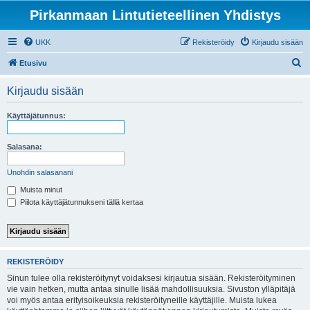
Pirkanmaan Lintutieteellinen Yhdistys
UKK
Rekisteröidy
Kirjaudu sisään
E
Etusivu
t
Kirjaudu sisään
s
i
Käyttäjätunnus:
Salasana:
Unohdin salasanani
Muista minut
Piilota käyttäjätunnukseni tällä kertaa
REKISTERÖIDY
Sinun tulee olla rekisteröitynyt voidaksesi kirjautua sisään. Rekisteröityminen
vie vain hetken, mutta antaa sinulle lisää mahdollisuuksia. Sivuston ylläpitäjä
voi myös antaa erityisoikeuksia rekisteröityneille käyttäjille. Muista lukea