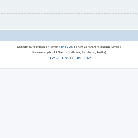
Keskustelufoorumin ohjelmisto
phpBB
® Forum Software © phpBB Limited
Käännös: phpBB Suomi (lurttinen, harritapio, Pettis)
PRIVACY_LINK
|
TERMS_LINK