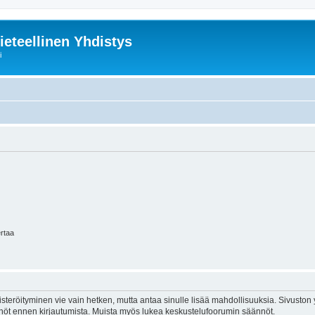
ieteellinen Yhdistys
i
ertaa
isteröityminen vie vain hetken, mutta antaa sinulle lisää mahdollisuuksia. Sivuston y
tännöt ennen kirjautumista. Muista myös lukea keskustelufoorumin säännöt.