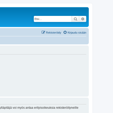
Etsi
Tarkennettu haku
Rekisteröidy
Kirjaudu sisään
lläpitäjä voi myös antaa erityisoikeuksia rekisteröityneille