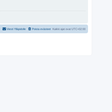
Viesti Ylläpidolle
Poista evästeet
Kaikki ajat ovat
UTC+02:00