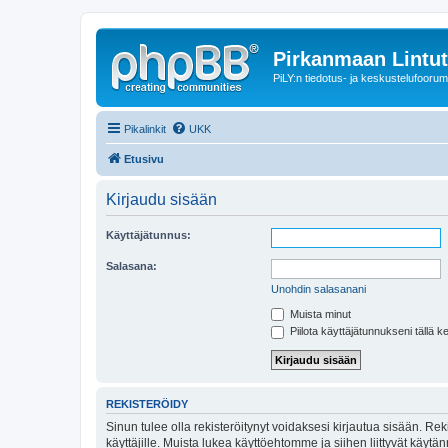
Pirkanmaan Lintut
PiLY:n tiedotus- ja keskustelufoorum
Pikalinkit
UKK
Etusivu
Kirjaudu sisään
Käyttäjätunnus:
Salasana:
Unohdin salasanani
Muista minut
Piilota käyttäjätunnukseni tällä k
REKISTERÖIDY
Sinun tulee olla rekisteröitynyt voidaksesi kirjautua sisään. Rek
käyttäjille. Muista lukea käyttöehtomme ja siihen liittyvät käy