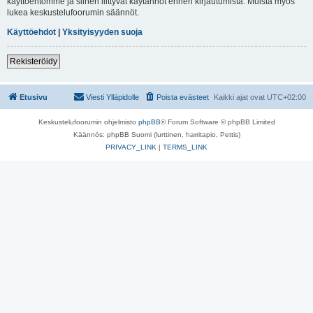
käyttöehtomme ja siihen liittyvät käytännöt ennen kirjautumista. Muista myös
lukea keskustelufoorumin säännöt.
Käyttöehdot
|
Yksityisyyden suoja
Rekisteröidy
Etusivu
Viesti Ylläpidolle
Poista evästeet
Kaikki ajat ovat
UTC+02:00
Keskustelufoorumin ohjelmisto
phpBB
® Forum Software © phpBB Limited
Käännös: phpBB Suomi (lurttinen, harritapio, Pettis)
PRIVACY_LINK
|
TERMS_LINK