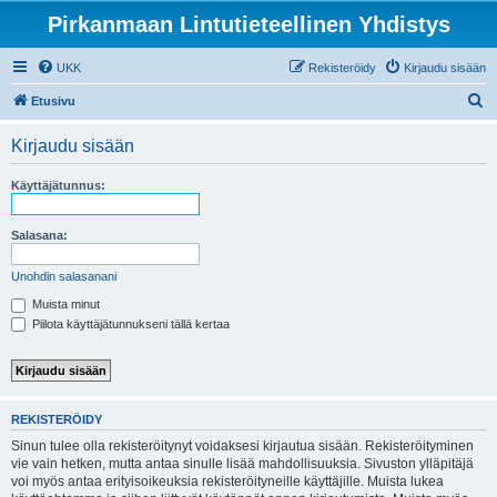
Pirkanmaan Lintutieteellinen Yhdistys
UKK
Rekisteröidy
Kirjaudu sisään
E
Etusivu
t
Kirjaudu sisään
s
i
Käyttäjätunnus:
Salasana:
Unohdin salasanani
Muista minut
Piilota käyttäjätunnukseni tällä kertaa
REKISTERÖIDY
Sinun tulee olla rekisteröitynyt voidaksesi kirjautua sisään. Rekisteröityminen
vie vain hetken, mutta antaa sinulle lisää mahdollisuuksia. Sivuston ylläpitäjä
voi myös antaa erityisoikeuksia rekisteröityneille käyttäjille. Muista lukea