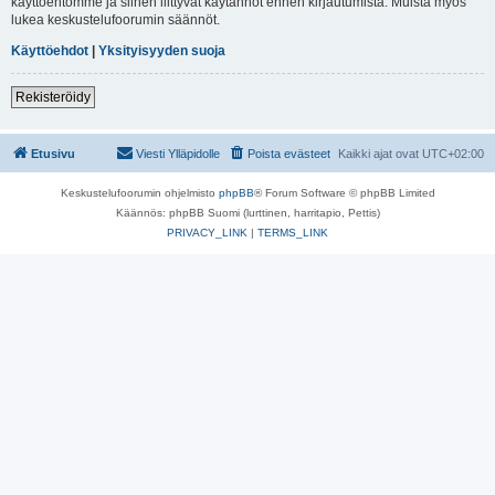
käyttöehtomme ja siihen liittyvät käytännöt ennen kirjautumista. Muista myös
lukea keskustelufoorumin säännöt.
Käyttöehdot
|
Yksityisyyden suoja
Rekisteröidy
Etusivu
Viesti Ylläpidolle
Poista evästeet
Kaikki ajat ovat
UTC+02:00
Keskustelufoorumin ohjelmisto
phpBB
® Forum Software © phpBB Limited
Käännös: phpBB Suomi (lurttinen, harritapio, Pettis)
PRIVACY_LINK
|
TERMS_LINK