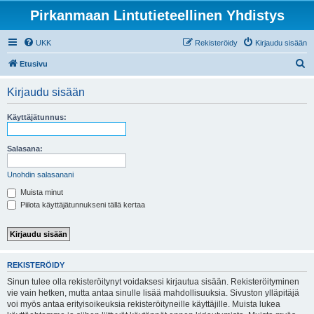
Pirkanmaan Lintutieteellinen Yhdistys
UKK
Rekisteröidy
Kirjaudu sisään
E
Etusivu
t
Kirjaudu sisään
s
i
Käyttäjätunnus:
Salasana:
Unohdin salasanani
Muista minut
Piilota käyttäjätunnukseni tällä kertaa
REKISTERÖIDY
Sinun tulee olla rekisteröitynyt voidaksesi kirjautua sisään. Rekisteröityminen
vie vain hetken, mutta antaa sinulle lisää mahdollisuuksia. Sivuston ylläpitäjä
voi myös antaa erityisoikeuksia rekisteröityneille käyttäjille. Muista lukea